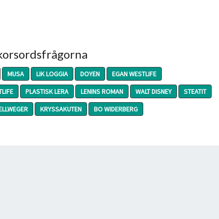
 korsordsfrågorna
MUSA
LIK LOGGIA
DOYEN
EGAN WESTLIFE
LIFE
PLASTISK LERA
LENINS ROMAN
WALT DISNEY
STEATIT
ELLWEGER
KRYSSAKUTEN
BO WIDERBERG