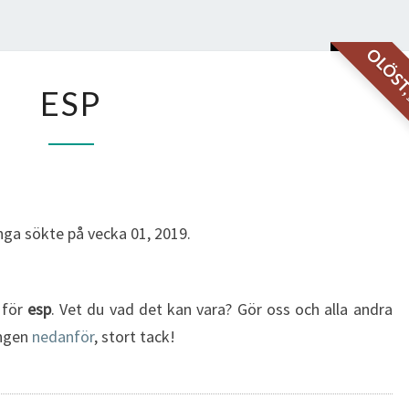
OLÖS
ESP
ESP
ga sökte på vecka 01, 2019.
g för
esp
. Vet du vad det kan vara? Gör oss och alla andra
ingen
nedanför
, stort tack!