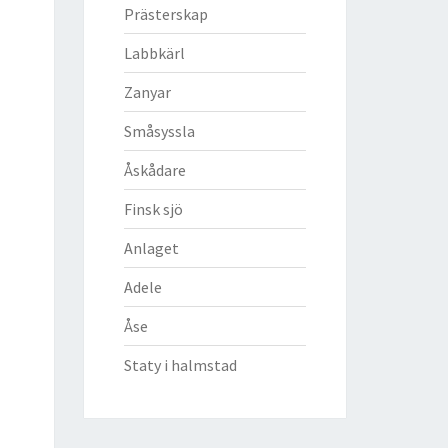
Prästerskap
Labbkärl
Zanyar
Småsyssla
Åskådare
Finsk sjö
Anlaget
Adele
Åse
Staty i halmstad