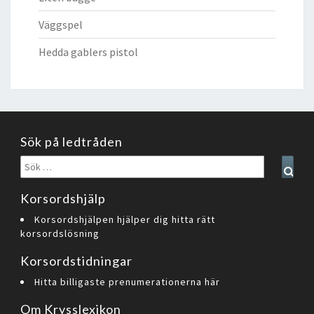
Väggspel
Hedda gablers pistol
Sök på ledtråden
Sök
Sear
efter:
Korsordshjälp
Korsordshjälpen hjälper dig hitta rätt
korsordslösning
Korsordstidningar
Hitta billigaste prenumerationerna här
Om Krysslexikon