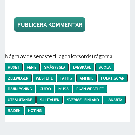
Några av de senaste tillagda korsordsfrågorna
RUSET
FERIE
SMÅSYSSLA
LABBKÄRL
SCOLA
ZELLWEGER
WESTLIFE
FATTIG
AMFIBIE
FOLK I JAPAN
BANNLYSNING
GUIRO
MUSA
EGAN WESTLIFE
UTESLUTANDE
SJ I ITALIEN
SVERIGE I FINLAND
JAKARTA
RAIDEN
HOTING