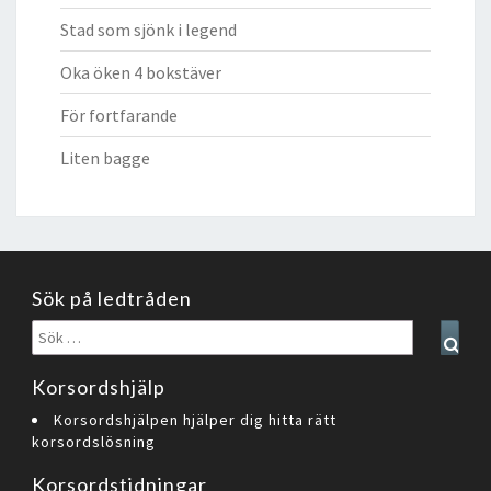
Stad som sjönk i legend
Oka öken 4 bokstäver
För fortfarande
Liten bagge
Sök på ledtråden
Sök
Sear
efter:
Korsordshjälp
Korsordshjälpen hjälper dig hitta rätt
korsordslösning
Korsordstidningar