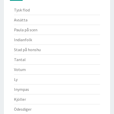
Tysk flod
Avsätta
Paula på scen
Indianfolk
Stad på honshu
Tantal
Votum
Ly
Inympas
Kjöller
Ödesdiger