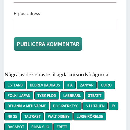
E-postadress
Några av de senaste tillagda korsordsfrågorna
ESTLAND
BEDREV BAUHAUS
IPA
ZANYAR
GUIRO
FOLK I JAPAN
TYSK FLOD
LABBKÄRL
STEATIT
BEHANDLA MED VÄRME
BOCKVERKTYG
SJ I ITALIEN
LY
NR 35
TALTRAST
WALT DISNEY
LURIG RÖRELSE
DACAPOT
FINSK SJÖ
FRETT