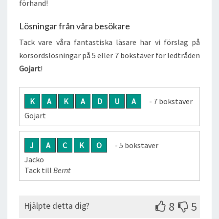
förhand!
Lösningar från våra besökare
Tack vare våra fantastiska läsare har vi förslag på
korsordslösningar på 5 eller 7 bokstäver för ledtråden
Gojart
!
K
A
K
A
D
U
A
- 7 bokstäver
Gojart
J
A
C
K
O
- 5 bokstäver
Jacko
Tack till
Bernt
8
5
Hjälpte detta dig?