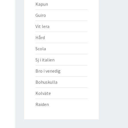
Kapun
Guiro
Vit lera
Hård
Scola
Sj i italien
Bro i venedig
Bohuskulla
Kolväte
Raiden