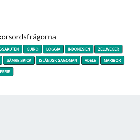
 korsordsfrågorna
SSAKUTEN
GUIRO
LOGGIA
INDONESIEN
ZELLWEGER
SÄMRE SKICK
ISLÄNDSK SAGOMAN
ADELE
MARIBOR
FERIE