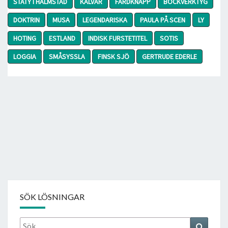
STATY I HALMSTAD
KALVAR
FÄRDKNÄPP
BOCKVERKTYG
DOKTRIN
MUSA
LEGENDARISKA
PAULA PÅ SCEN
LY
HOTING
ESTLAND
INDISK FURSTETITEL
SOTIS
LOGGIA
SMÅSYSSLA
FINSK SJÖ
GERTRUDE EDERLE
SÖK LÖSNINGAR
Sök
Search