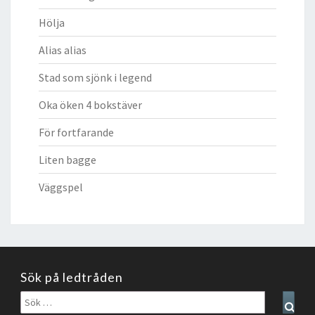
Hölja
Alias alias
Stad som sjönk i legend
Oka öken 4 bokstäver
För fortfarande
Liten bagge
Väggspel
Sök på ledtråden
Sök
Sear
efter: