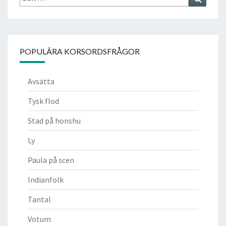
efter:
POPULÄRA KORSORDSFRÅGOR
Avsätta
Tysk flod
Stad på honshu
Ly
Paula på scen
Indianfolk
Tantal
Votum