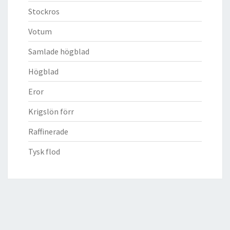
Stockros
Votum
Samlade högblad
Högblad
Eror
Krigslön förr
Raffinerade
Tysk flod