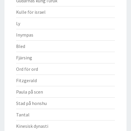
Gudarnas kung i uruk
Kulle för israel
Ly
Inympas
Bled
Fjärsing
Ord för ord
Fitzgerald
Paula på scen
Stad på honshu
Tantal
Kinesisk dynasti