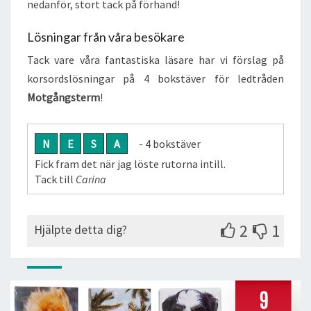
nedanför, stort tack på förhand!
Lösningar från våra besökare
Tack vare våra fantastiska läsare har vi förslag på
korsordslösningar på 4 bokstäver för ledtråden
Motgångsterm
!
N
E
S
A
- 4 bokstäver
Fick fram det när jag löste rutorna intill.
Tack till
Carina
2
1
Hjälpte detta dig?