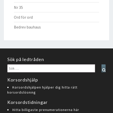
Nr 35
Ord för ord
Bedrev bauhaus
Sök på ledtråden
Sök
Sear
efter:
Korsordshjälp
Korsordshjälpen hjälper dig hitta rätt
korsordslösning
Korsordstidningar
Hitta billigaste prenumerationerna här