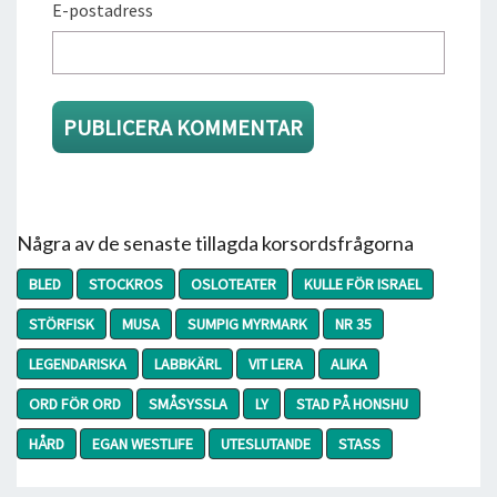
E-postadress
Några av de senaste tillagda korsordsfrågorna
BLED
STOCKROS
OSLOTEATER
KULLE FÖR ISRAEL
STÖRFISK
MUSA
SUMPIG MYRMARK
NR 35
LEGENDARISKA
LABBKÄRL
VIT LERA
ALIKA
ORD FÖR ORD
SMÅSYSSLA
LY
STAD PÅ HONSHU
HÅRD
EGAN WESTLIFE
UTESLUTANDE
STASS