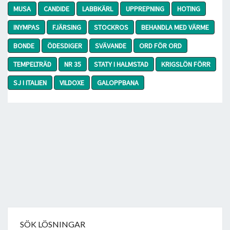
MUSA
CANDIDE
LABBKÄRL
UPPREPNING
HOTING
INYMPAS
FJÄRSING
STOCKROS
BEHANDLA MED VÄRME
BONDE
ÖDESDIGER
SVÄVANDE
ORD FÖR ORD
TEMPELTRÄD
NR 35
STATY I HALMSTAD
KRIGSLÖN FÖRR
SJ I ITALIEN
VILDOXE
GALOPPBANA
SÖK LÖSNINGAR