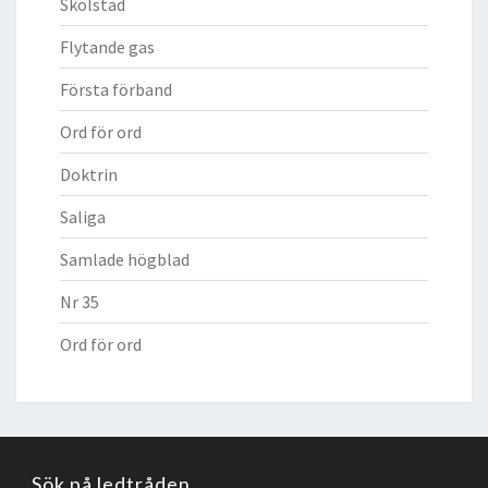
Skolstad
Flytande gas
Första förband
Ord för ord
Doktrin
Saliga
Samlade högblad
Nr 35
Ord för ord
Sök på ledtråden