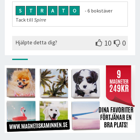
S
T
R
A
T
O
- 6 bokstäver
Tack till
Spirre
10
0
Hjälpte detta dig?