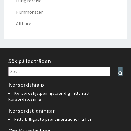
Lurig rörelse
Filmmonster
Allt arv
Sök på ledtråden
Sök
Sear
efter:
Korsordshjälp
Korsordshjälpen hjälper dig hitta rätt
korsordslösning
Korsordstidningar
Hitta billigaste prenumerationerna här
Om Krysslexikon