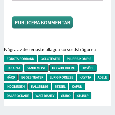
Några av de senaste tillagda korsordsfrågorna
FÖRSTA FÖRBAND
OSLOTEATER
PLUPPS KOMPIS
JAKARTA
SANDEMOSE
BO WIDERBERG
LIVSÖDE
HÅRD
EGGES TEATER
LURIG RÖRELSE
KRYPTA
ADELE
INDONESIEN
KALLSINNIG
BETSEL
KAPUN
DALAROCKARE
WALT DISNEY
GUIRO
SHJÄLP