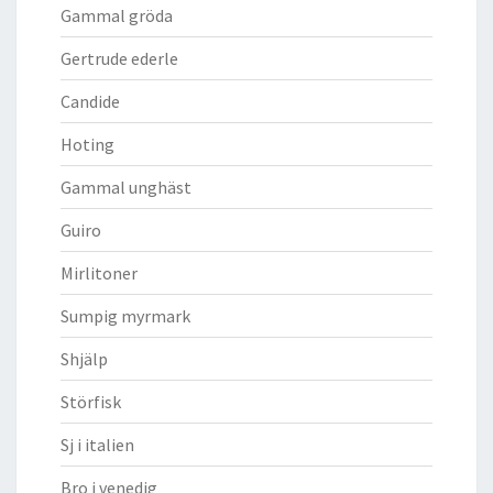
Gammal gröda
Gertrude ederle
Candide
Hoting
Gammal unghäst
Guiro
Mirlitoner
Sumpig myrmark
Shjälp
Störfisk
Sj i italien
Bro i venedig