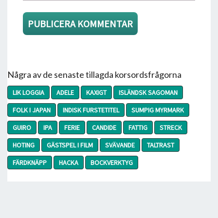
Några av de senaste tillagda korsordsfrågorna
LIK LOGGIA
ADELE
KAXIGT
ISLÄNDSK SAGOMAN
FOLK I JAPAN
INDISK FURSTETITEL
SUMPIG MYRMARK
GUIRO
IPA
FERIE
CANDIDE
FATTIG
STRECK
HOTING
GÄSTSPEL I FILM
SVÄVANDE
TALTRAST
FÄRDKNÄPP
HACKA
BOCKVERKTYG