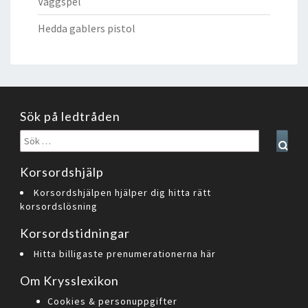
Väggspel
Hedda gablers pistol
Sök på ledtråden
Sök
Sear
efter:
Korsordshjälp
Korsordshjälpen hjälper dig hitta rätt
korsordslösning
Korsordstidningar
Hitta billigaste prenumerationerna här
Om Krysslexikon
Cookies & personuppgifter