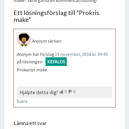
make? Skriv gärna en kommentar/lösning!
Ett lösningsförslag till “
Prokris
make
”
Anonym
skriver:
Anonym
har förslag
19 november, 2018 kl. 09:43
på lösningen:
KEFALOS
Prokurist make
0
0
Hjälpte detta dig?
Svara
Lämna ett svar