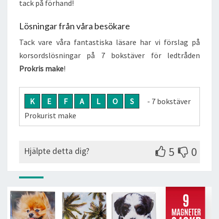
tack på förhand!
Lösningar från våra besökare
Tack vare våra fantastiska läsare har vi förslag på
korsordslösningar på 7 bokstäver för ledtråden
Prokris make
!
K
E
F
A
L
O
S
- 7 bokstäver
Prokurist make
5
0
Hjälpte detta dig?