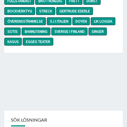
FULLSTÄNDIGT
BRO I VENEDIG
FRETT
DUNST
BOCKVERKTYG
STRECK
GERTRUDE EDERLE
ÖVERENSSTÄMMELSE
SJ I ITALIEN
DOYEN
LIK LOGGIA
SOTIS
BANNLYSNING
SVERIGE I FINLAND
SINGER
KASUS
EGGES TEATER
SÖK LÖSNINGAR