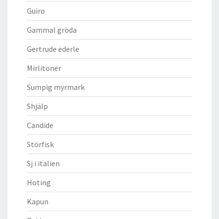
Guiro
Gammal gröda
Gertrude ederle
Mirlitoner
Sumpig myrmark
Shjälp
Candide
Störfisk
Sj i italien
Hoting
Kapun