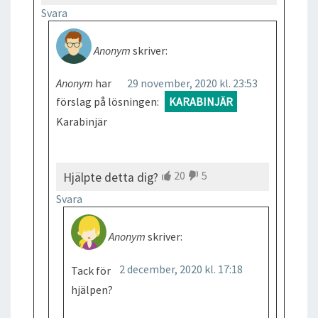
Svara
Anonym
skriver:
Anonym
har
29 november, 2020 kl. 23:53
förslag på lösningen:
KARABINJÄR
Karabinjär
20
5
Hjälpte detta dig?
Svara
Anonym
skriver:
2 december, 2020 kl. 17:18
Tack för
hjälpen?