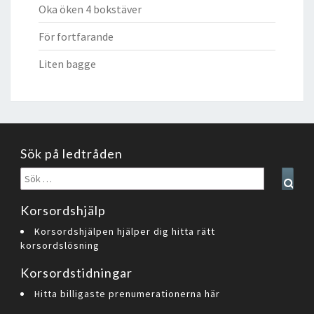
Oka öken 4 bokstäver
För fortfarande
Liten bagge
Sök på ledtråden
Sök
Sear
efter:
Korsordshjälp
Korsordshjälpen hjälper dig hitta rätt
korsordslösning
Korsordstidningar
Hitta billigaste prenumerationerna här