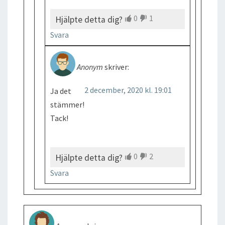
0
1
Hjälpte detta dig?
Svara
Anonym
skriver:
2 december, 2020 kl. 19:01
Ja det
stämmer!
Tack!
0
2
Hjälpte detta dig?
Svara