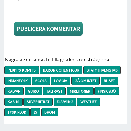
Några av de senaste tillagda korsordsfrågorna
PLUPPS KOMPIS
BARON COHEN FIGUR
STATY I HALMSTAD
INDIANFOLK
SCOLA
LOGGIA
GÅ OM INTET
RUSET
KALVAR
GUIRO
TALTRAST
MIRLITONER
FINSK SJÖ
KASUS
SILVERNITRAT
FJÄRSING
WESTLIFE
TYSK FLOD
LY
DRÖM