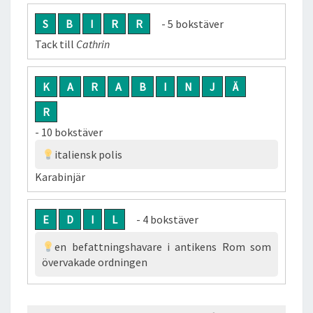
S
B
I
R
R
- 5 bokstäver
Tack till
Cathrin
K
A
R
A
B
I
N
J
Ä
R
- 10 bokstäver
italiensk polis
Karabinjär
E
D
I
L
- 4 bokstäver
en befattningshavare i antikens Rom som
övervakade ordningen