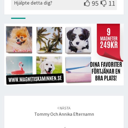
95
11
Hjälpte detta dig?
Post
navigation
NÄSTA
Tommy Och Annika Efternamn