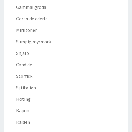
Gammal gröda
Gertrude ederle
Mirlitoner
Sumpig myrmark
Shjälp
Candide
Störfisk
Sj i italien
Hoting
Kapun
Raiden