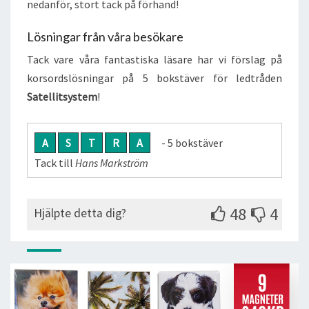
nedanför, stort tack på förhand!
Lösningar från våra besökare
Tack vare våra fantastiska läsare har vi förslag på
korsordslösningar på 5 bokstäver för ledtråden
Satellitsystem
!
A
S
T
R
A
- 5 bokstäver
Tack till
Hans Markström
48
4
Hjälpte detta dig?