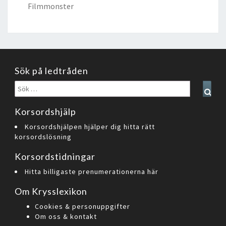
Filmmonster
Sök på ledtråden
Sök
Sear
efter:
Korsordshjälp
Korsordshjälpen hjälper dig hitta rätt
korsordslösning
Korsordstidningar
Hitta billigaste prenumerationerna här
Om Krysslexikon
Cookies & personuppgifter
Om oss & kontakt