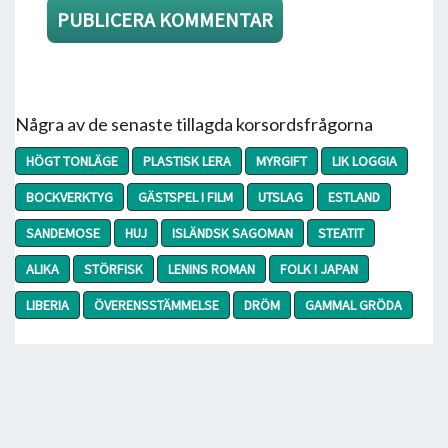
Några av de senaste tillagda korsordsfrågorna
HÖGT TONLÄGE
PLASTISK LERA
MYRGIFT
LIK LOGGIA
BOCKVERKTYG
GÄSTSPEL I FILM
UTSLAG
ESTLAND
SANDEMOSE
HUJ
ISLÄNDSK SAGOMAN
STEATIT
ALIKA
STÖRFISK
LENINS ROMAN
FOLK I JAPAN
LIBERIA
ÖVERENSSTÄMMELSE
DRÖM
GAMMAL GRÖDA