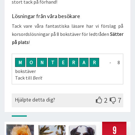
stort tack på förhand!
Lösningar från våra besökare
Tack vare våra fantastiska läsare har vi förslag på
korsordslösningar på 8 bokstäver för ledtråden
Sätter
på plats
!
M
O
N
T
E
R
A
R
- 8
bokstäver
Tack till
Berit
2
7
Hjälpte detta dig?