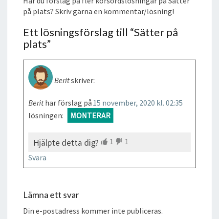
Har du förslag på fler korsordslösningar på Sätter
på plats? Skriv gärna en kommentar/lösning!
Ett lösningsförslag till “
Sätter på
plats
”
Berit
skriver:
Berit
har förslag på
15 november, 2020 kl. 02:35
lösningen:
MONTERAR
1
1
Hjälpte detta dig?
Svara
Lämna ett svar
Din e-postadress kommer inte publiceras.