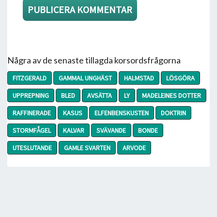
Några av de senaste tillagda korsordsfrågorna
FITZGERALD
GAMMAL UNGHÄST
HALMSTAD
LÖSGÖRA
UPPREPNING
BLED
AVSÄTTA
LY
MADELEINES DOTTER
RAFFINERADE
KASUS
ELFENBENSKUSTEN
DOKTRIN
STORMFÅGEL
KALVAR
SVÄVANDE
BONDE
UTESLUTANDE
GAMLE SVARTEN
ARVODE