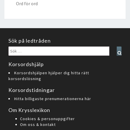
Ord för ord
Sök på ledtråden
Sök
Sear
efter:
Korsordshjälp
Korsordshjälpen hjälper dig hitta rätt
korsordslösning
Korsordstidningar
Hitta billigaste prenumerationerna här
Om Krysslexikon
Cookies & personuppgifter
Om oss & kontakt