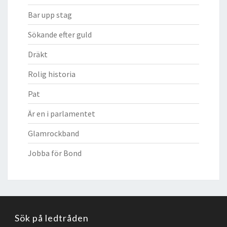
Bar upp stag
Sökande efter guld
Dräkt
Rolig historia
Pat
Är en i parlamentet
Glamrockband
Jobba för Bond
Sök på ledtråden