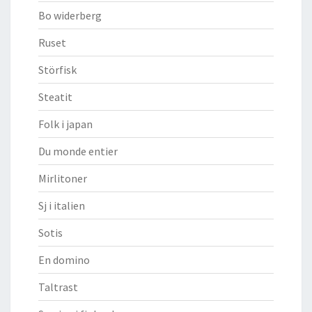
Bo widerberg
Ruset
Störfisk
Steatit
Folk i japan
Du monde entier
Mirlitoner
Sj i italien
Sotis
En domino
Taltrast