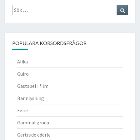
Sök
Search
efter:
POPULÄRA KORSORDSFRÅGOR
Alika
Guiro
Gästspel i film
Bannlysning
Ferie
Gammal gröda
Gertrude ederle