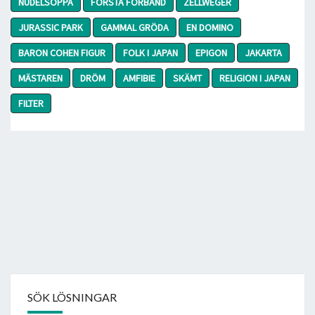
NUDELSOPPA
FÖRSTA FÖRBAND
ZELLWEGER
JURASSIC PARK
GAMMAL GRÖDA
EN DOMINO
BARON COHEN FIGUR
FOLK I JAPAN
EPIGON
JAKARTA
MÄSTAREN
DRÖM
AMFIBIE
SKÄMT
RELIGION I JAPAN
FILTER
SÖK LÖSNINGAR