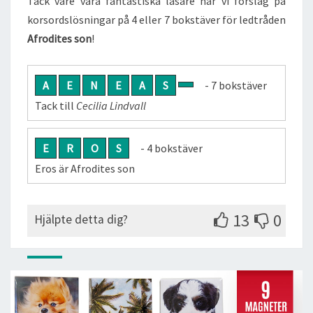
Tack vare våra fantastiska läsare har vi förslag på
korsordslösningar på 4 eller 7 bokstäver för ledtråden
Afrodites son
!
A
E
N
E
A
S
- 7 bokstäver
Tack till
Cecilia Lindvall
E
R
O
S
- 4 bokstäver
Eros är Afrodites son
13
0
Hjälpte detta dig?