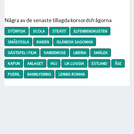
Några av de senaste tillagda korsordsfrågorna
STÖRFISK
SCOLA
STEATIT
ELFENBENSKUSTEN
SMÅSYSSLA
RAIDEN
ISLÄNDSK SAGOMAN
GÄSTSPEL I FILM
SANDEMOSE
LIBERIA
SMÄLEK
KAPUN
ANLAGET
HUJ
LIK LOGGIA
ESTLAND
ÅSE
PUERIL
BANNLYSNING
LENINS ROMAN