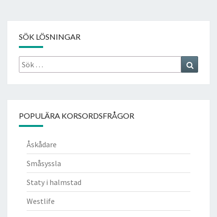
SÖK LÖSNINGAR
Sök
Search
efter:
POPULÄRA KORSORDSFRÅGOR
Åskådare
Småsyssla
Staty i halmstad
Westlife