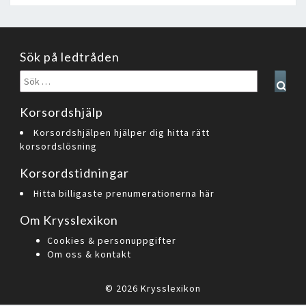
Sök på ledtråden
Sök
Sear
efter:
Korsordshjälp
Korsordshjälpen hjälper dig hitta rätt
korsordslösning
Korsordstidningar
Hitta billigaste prenumerationerna här
Om Krysslexikon
Cookies & personuppgifter
Om oss & kontakt
© 2026
Krysslexikon