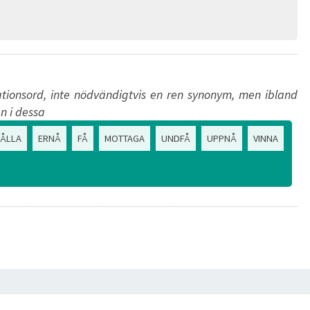
tionsord, inte nödvändigtvis en ren synonym, men ibland
n i dessa
ÅLLA
ERNÅ
FÅ
MOTTAGA
UNDFÅ
UPPNÅ
VINNA