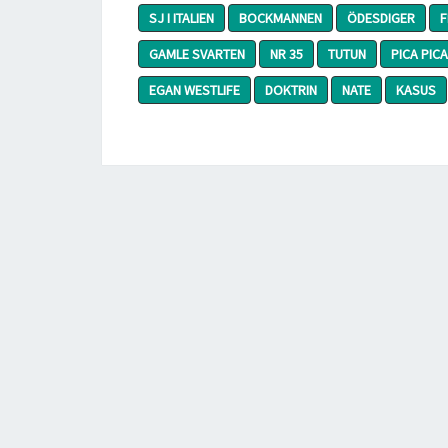
SJ I ITALIEN
BOCKMANNEN
ÖDESDIGER
F
GAMLE SVARTEN
NR 35
TUTUN
PICA PICA
EGAN WESTLIFE
DOKTRIN
NATE
KASUS