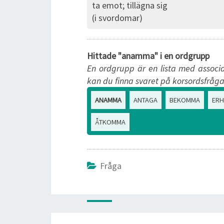
ta emot; tillägna sig
(i svordomar)
Hittade "anamma" i en ordgrupp
En ordgrupp är en lista med associa
kan du finna svaret på korsordsfråga
ANAMMA
ANTAGA
BEKOMMA
ERH
ÅTKOMMA
Fråga
Post