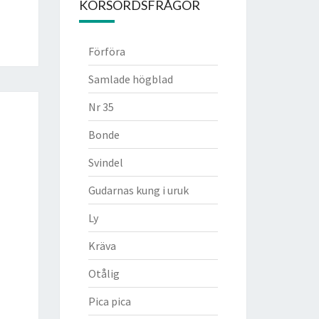
KORSORDSFRÅGOR
Förföra
Samlade högblad
Nr 35
Bonde
Svindel
Gudarnas kung i uruk
Ly
Kräva
Otålig
Pica pica