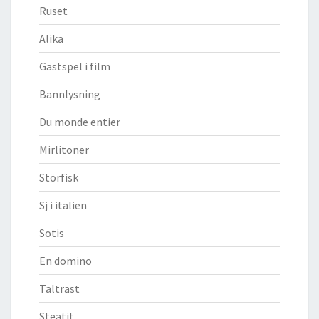
Ruset
Alika
Gästspel i film
Bannlysning
Du monde entier
Mirlitoner
Störfisk
Sj i italien
Sotis
En domino
Taltrast
Steatit