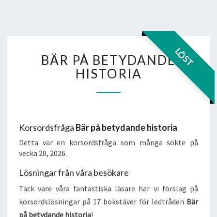
BÄR
LÖST
BÄR PÅ BETYDANDE
PÅ
BETYDANDE
HISTORIA
HISTORIA
Korsordsfråga
Bär på betydande historia
Detta var en korsordsfråga som många sökte på
vecka 20, 2026.
Lösningar från våra besökare
Tack vare våra fantastiska läsare har vi förslag på
korsordslösningar på 17 bokstäver för ledtråden
Bär
på betydande historia
!