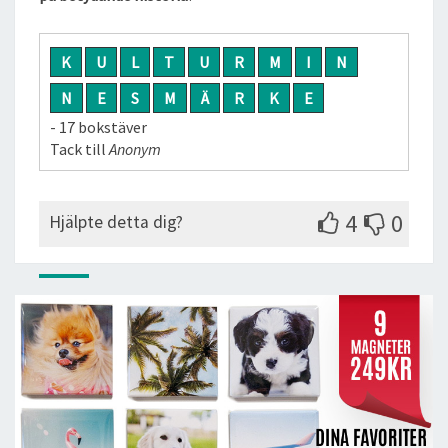
K
U
L
T
U
R
M
I
N
N
E
S
M
Ä
R
K
E
- 17 bokstäver
Tack till
Anonym
4
0
Hjälpte detta dig?