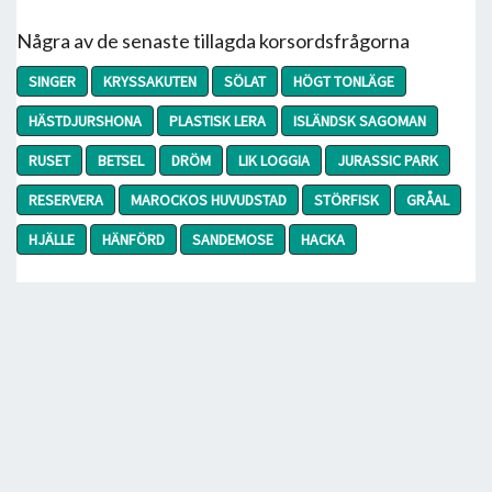
Några av de senaste tillagda korsordsfrågorna
SINGER
KRYSSAKUTEN
SÖLAT
HÖGT TONLÄGE
HÄSTDJURSHONA
PLASTISK LERA
ISLÄNDSK SAGOMAN
RUSET
BETSEL
DRÖM
LIK LOGGIA
JURASSIC PARK
RESERVERA
MAROCKOS HUVUDSTAD
STÖRFISK
GRÅAL
HJÄLLE
HÄNFÖRD
SANDEMOSE
HACKA