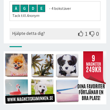
Ä
G
D
E
- 4 bokstäver
Tack till
Anonym
1
0
Hjälpte detta dig?