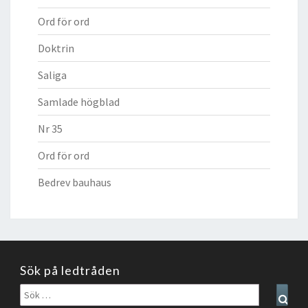
Ord för ord
Doktrin
Saliga
Samlade högblad
Nr 35
Ord för ord
Bedrev bauhaus
Sök på ledtråden
Sök
Sear
efter: