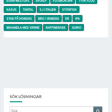
EGAN WESTLIFE
SHJÄLP
FLYGBÖRJAN
TYSK FLOD
KASUS
TANTAL
SJ I ITALIEN
STÖRFISK
STAD PÅ HONSHU
BRO I VENEDIG
ER
IPA
BEHANDLA MED VÄRME
RAFFINERADE
GUIRO
SÖK LÖSNINGAR
Sök
Search