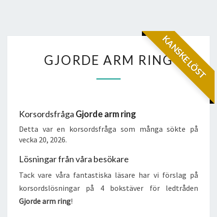
KANSKE LÖST
GJORDE
GJORDE ARM RING
ARM
RING
Korsordsfråga
Gjorde arm ring
Detta var en korsordsfråga som många sökte på
vecka 20, 2026.
Lösningar från våra besökare
Tack vare våra fantastiska läsare har vi förslag på
korsordslösningar på 4 bokstäver för ledtråden
Gjorde arm ring
!