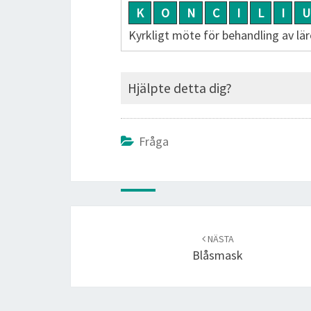
K
O
N
C
I
L
I
U
Kyrkligt möte för behandling av lär
Hjälpte detta dig?
Fråga
Post
navigation
NÄSTA
Blåsmask