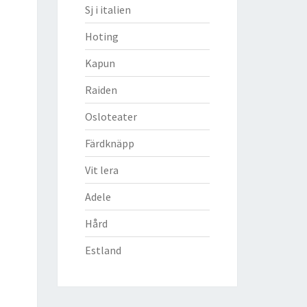
Sj i italien
Hoting
Kapun
Raiden
Osloteater
Färdknäpp
Vit lera
Adele
Hård
Estland