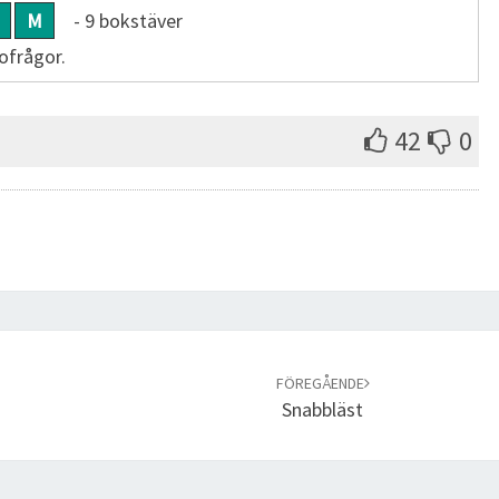
M
- 9 bokstäver
ofrågor.
42
0
FÖREGÅENDE
Snabbläst