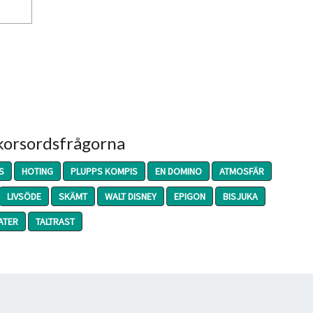
 korsordsfrågorna
S
HOTING
PLUPPS KOMPIS
EN DOMINO
ATMOSFÄR
LIVSÖDE
SKÄMT
WALT DISNEY
EPIGON
BISJUKA
ATER
TALTRAST