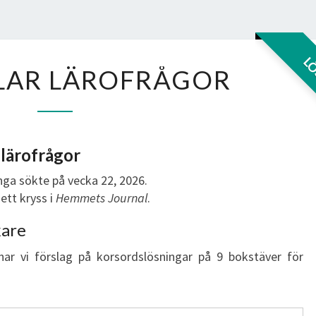
BEHANDLAR
L
LAR LÄROFRÅGOR
LÄROFRÅGOR
lärofrågor
ga sökte på vecka 22, 2026.
ett kryss i
Hemmets Journal
.
kare
har vi förslag på korsordslösningar på 9 bokstäver för