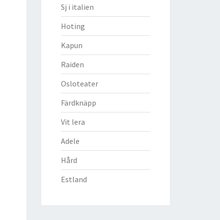
Sj i italien
Hoting
Kapun
Raiden
Osloteater
Färdknäpp
Vit lera
Adele
Hård
Estland