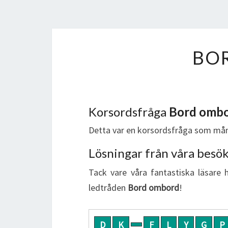
BO
Korsordsfråga
Bord omb
Detta var en korsordsfråga som mån
Lösningar från våra besö
Tack vare våra fantastiska läsare 
ledtråden
Bord ombord
!
D
K
F
L
Y
G
P