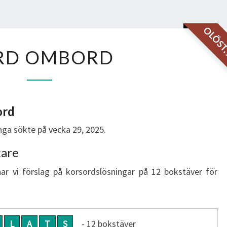
OLÖS
BORD
RD OMBORD
OMBORD
ord
ga sökte på vecka 29, 2025.
kare
har vi förslag på korsordslösningar på 12 bokstäver för
L
A
T
S
- 12 bokstäver