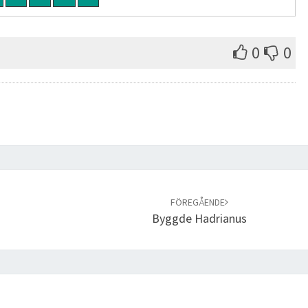
0
0
FÖREGÅENDE
Byggde Hadrianus