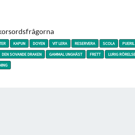
 korsordsfrågorna
TER
KAPUN
DOYEN
VIT LERA
RESERVERA
SCOLA
PUERIL
DEN SOVANDE DRAKEN
GAMMAL UNGHÄST
FRETT
LURIG RÖRELS
NING