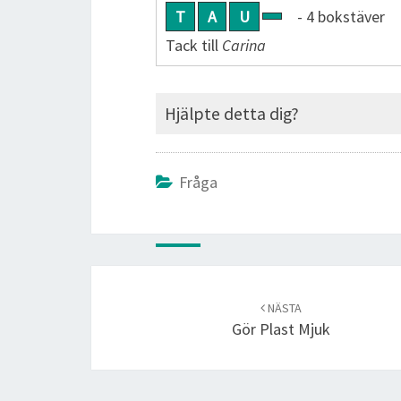
T
A
U
- 4 bokstäver
Tack till
Carina
Hjälpte detta dig?
Fråga
Post
navigation
NÄSTA
Gör Plast Mjuk