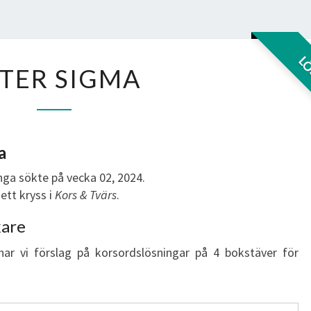
EFTER
L
TER SIGMA
SIGMA
a
ga sökte på vecka 02, 2024.
ett kryss i
Kors & Tvärs
.
kare
har vi förslag på korsordslösningar på 4 bokstäver för