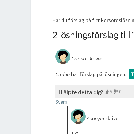
Har du förslag på fler korsordslösn
2 lösningsförslag till 
Carina
skriver:
Carina
har förslag på lösningen:
T
Hjälpte detta dig?
5
0
Svara
Anonym
skriver:
Ja?