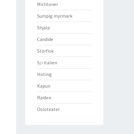
Mirlitoner
Sumpig myrmark
Shjälp
Candide
Störfisk
Sj i italien
Hoting
Kapun
Raiden
Osloteater