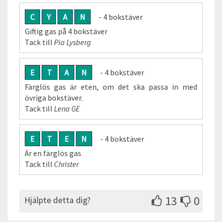
C
Y
A
N
- 4 bokstäver
Giftig gas på 4 bokstäver
Tack till
Pia Lysberg
E
T
A
N
- 4 bokstäver
Färglös gas är eten, om det ska passa in med
övriga bokstäver.
Tack till
Lena GE
E
T
E
N
- 4 bokstäver
Är en färglös gas
Tack till
Christer
13
0
Hjälpte detta dig?