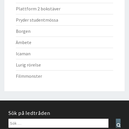
Plattform 2 bokstäver
Pryder studentmössa
Borgen
Ämbete
Icaman
Lurig rörelse
Filmmonster
Sök på ledtråden
Sök
Sear
efter: