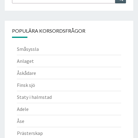
efter:
POPULÄRA KORSORDSFRÅGOR
Småsyssla
Anlaget
Åskådare
Finsk sjö
Staty i halmstad
Adele
Åse
Prästerskap