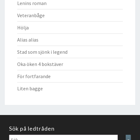
Lenins roman
Veteranbåge
Hölja
Alias alias
Stad som sjönk i legend
Oka öken 4 bokstäver
För fortfarande
Liten bagge
Sök på ledtråden
Sök
Sear