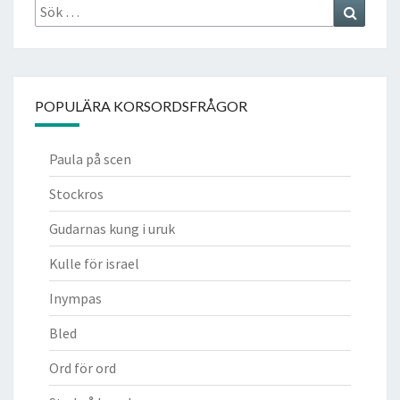
Sök
Search
efter:
POPULÄRA KORSORDSFRÅGOR
Paula på scen
Stockros
Gudarnas kung i uruk
Kulle för israel
Inympas
Bled
Ord för ord