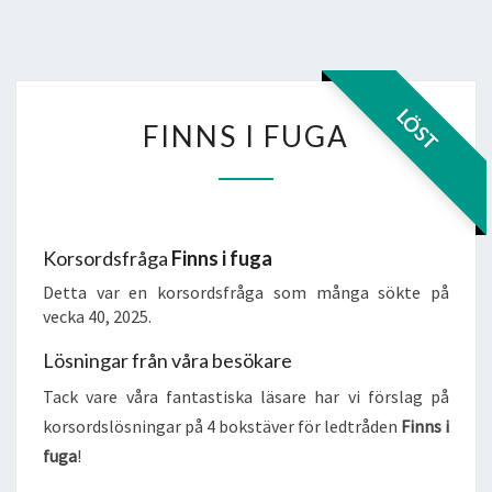
FINNS
LÖST
FINNS I FUGA
I
FUGA
Korsordsfråga
Finns i fuga
Detta var en korsordsfråga som många sökte på
vecka 40, 2025.
Lösningar från våra besökare
Tack vare våra fantastiska läsare har vi förslag på
korsordslösningar på 4 bokstäver för ledtråden
Finns i
fuga
!