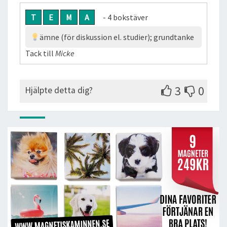
T
E
M
A
- 4 bokstäver
ämne (för diskussion el. studier); grundtanke
Tack till
Micke
3
0
Hjälpte detta dig?