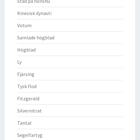
Stad på honshu
Kinesisk dynasti
Votum
Samlade högblad
Högblad
Ly
Fjärsing
Tysk flod
Fitzgerald
Silvernitrat
Tantal
Segelfartyg