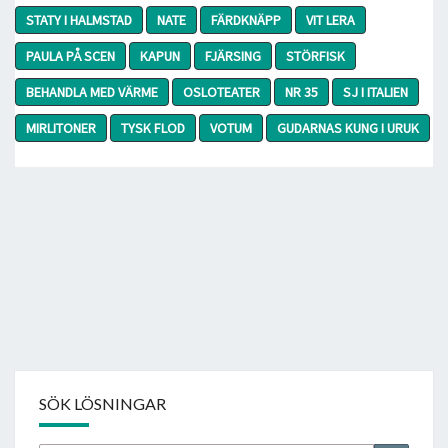
STATY I HALMSTAD
NATE
FÄRDKNÄPP
VIT LERA
PAULA PÅ SCEN
KAPUN
FJÄRSING
STÖRFISK
BEHANDLA MED VÄRME
OSLOTEATER
NR 35
SJ I ITALIEN
MIRLITONER
TYSK FLOD
VOTUM
GUDARNAS KUNG I URUK
SÖK LÖSNINGAR