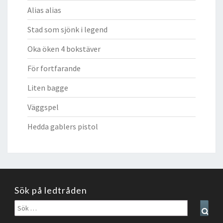
Alias alias
Stad som sjönk i legend
Oka öken 4 bokstäver
För fortfarande
Liten bagge
Väggspel
Hedda gablers pistol
Sök på ledtråden
Sök
Sear
efter: