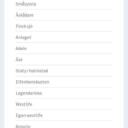
Småsyssla
Åskådare
Finsk sjö
Anlaget
Adele
Åse
Staty i halmstad
Elfenbenskusten
Legendariska
Westlife
Egan westlife
Amorin