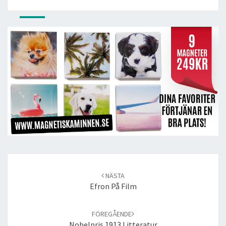
Post
navigation
NÄSTA
Efron På Film
FÖREGÅENDE
Nobelpris 1913 Litteratur