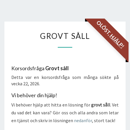
OLÖST,
GROVT
GROVT SÅLL
HJÄLP!
SÅLL
Korsordsfråga
Grovt såll
Detta var en korsordsfråga som många sökte på
vecka 22, 2026.
Vi behöver din hjälp!
Vi behöver hjälp att hitta en lösning för
grovt såll
. Vet
du vad det kan vara? Gör oss och alla andra som letar
en tjänst och skriv in lösningen
nedanför
, stort tack!