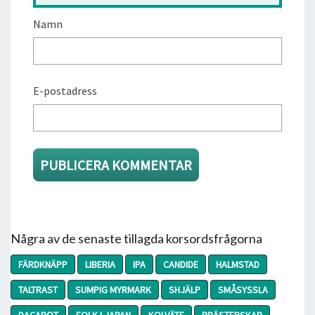
Namn
E-postadress
Några av de senaste tillagda korsordsfrågorna
FÄRDKNÄPP
LIBERIA
IPA
CANDIDE
HALMSTAD
TALTRAST
SUMPIG MYRMARK
SHJÄLP
SMÅSYSSLA
DACAPOT
FOLK I JAPAN
KOLVÄTE
PRÄSTERSKAP