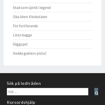
Stad som sjönk i legend
Oka öken 4 bokstäver
För fortfarande
Liten bagge
Väggspel
Hedda gablers pistol
Sök på ledtråden
Sök
Sear
efter:
Korsordshjälp