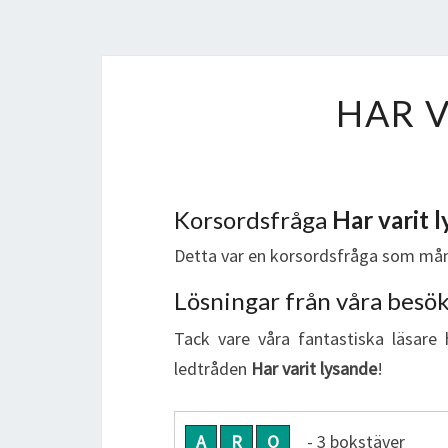
HAR V
Korsordsfråga
Har varit 
Detta var en korsordsfråga som mån
Lösningar från våra besö
Tack vare våra fantastiska läsare 
ledtråden
Har varit lysande
!
A
R
O
- 3 bokstäver