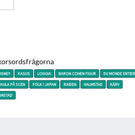
 korsordsfrågorna
DISNEY
KASUS
LOGGIA
BARON COHEN FIGUR
DU MONDE ENTIER
PAULA PÅ SCEN
FOLK I JAPAN
RAIDEN
HALMSTAD
KÄRV
ALMSTAD