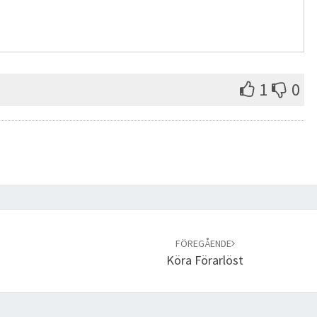
1
0
FÖREGÅENDE
Köra Förarlöst