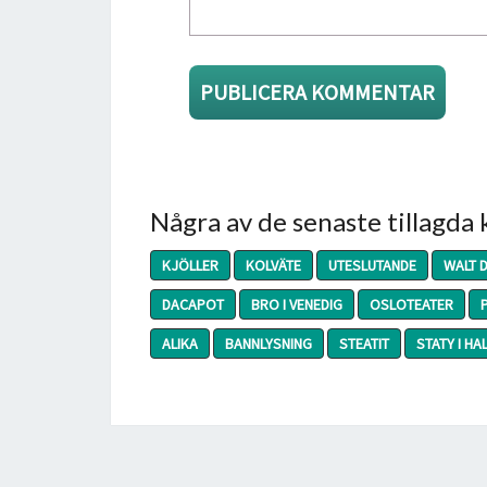
Några av de senaste tillagda
KJÖLLER
KOLVÄTE
UTESLUTANDE
WALT 
DACAPOT
BRO I VENEDIG
OSLOTEATER
ALIKA
BANNLYSNING
STEATIT
STATY I H