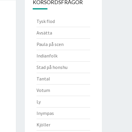
KORSORDSFRÅGOR
Tysk flod
Avsätta
Paula på scen
Indianfolk
Stad på honshu
Tantal
Votum
Ly
Inympas
Kjöller