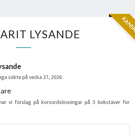
KANSK
HAR
ARIT LYSANDE
VARIT
LYSANDE
lysande
ga sökte på vecka 27, 2026.
kare
har vi förslag på korsordslösningar på 3 bokstäver för