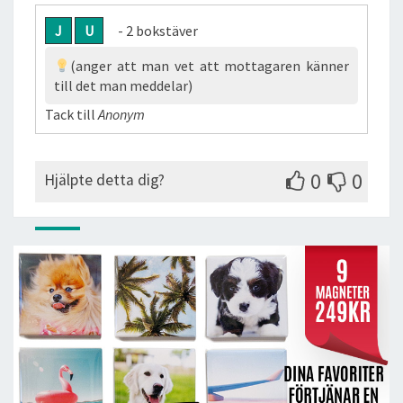
J
U
- 2 bokstäver
(anger att man vet att mottagaren känner
till det man meddelar)
Tack till
Anonym
0
0
Hjälpte detta dig?