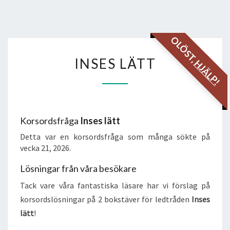
OLÖST,
INSES
INSES LÄTT
HJÄLP!
LÄTT
Korsordsfråga
Inses lätt
Detta var en korsordsfråga som många sökte på
vecka 21, 2026.
Lösningar från våra besökare
Tack vare våra fantastiska läsare har vi förslag på
korsordslösningar på 2 bokstäver för ledtråden
Inses
lätt
!