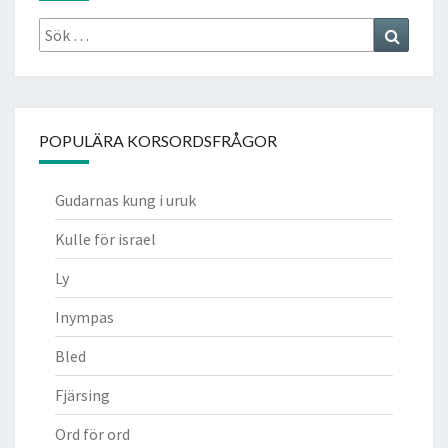
Sök
Search
efter:
POPULÄRA KORSORDSFRÅGOR
Gudarnas kung i uruk
Kulle för israel
Ly
Inympas
Bled
Fjärsing
Ord för ord