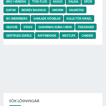
BRO I VENEDIG
TYSK FLOD
KASUS
SALIGA
EROR
KAPUN
BEDREV BAUHAUS
AMORIN
HALMSTAD
BO WIDERBERG
SAMLADE HÖGBLAD
KULLE FÖR ISRAEL
VILDOXE
STASS
GUDARNAS KUNG I URUK
ÖDESDIGER
GERTRUDE EDERLE
RAFFINERADE
WESTLIFE
CANDIDE
SÖK LÖSNINGAR