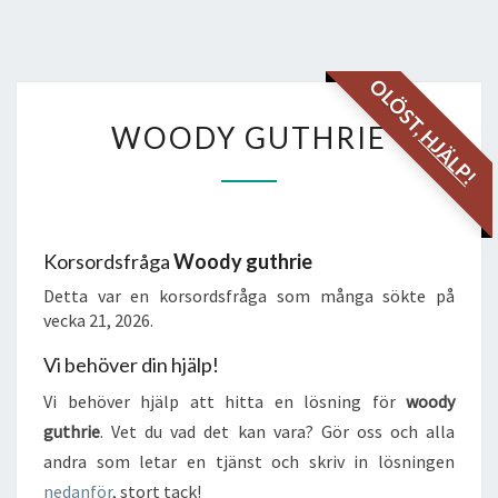
OLÖST,
WOODY
WOODY GUTHRIE
HJÄLP!
GUTHRIE
Korsordsfråga
Woody guthrie
Detta var en korsordsfråga som många sökte på
vecka 21, 2026.
Vi behöver din hjälp!
Vi behöver hjälp att hitta en lösning för
woody
guthrie
. Vet du vad det kan vara? Gör oss och alla
andra som letar en tjänst och skriv in lösningen
nedanför
, stort tack!