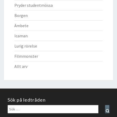
Pryder studentmössa
Borgen
Ämbete
Icaman
Lurig rörelse
Filmmonster
Allt arv
Sök på ledtråden
Sök
Sear
efter: