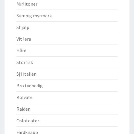
Mirlitoner
Sumpig myrmark
Shjälp
Vit lera
Hård
Störfisk
Sj i italien
Bro i venedig
Kolväte
Raiden
Osloteater
Färdknäpp