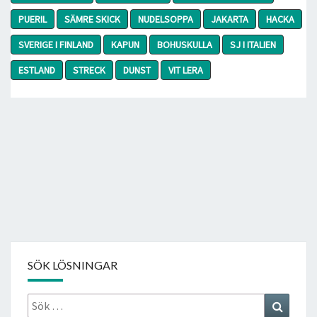
PUERIL
SÄMRE SKICK
NUDELSOPPA
JAKARTA
HACKA
SVERIGE I FINLAND
KAPUN
BOHUSKULLA
SJ I ITALIEN
ESTLAND
STRECK
DUNST
VIT LERA
SÖK LÖSNINGAR
Sök
Search
efter: