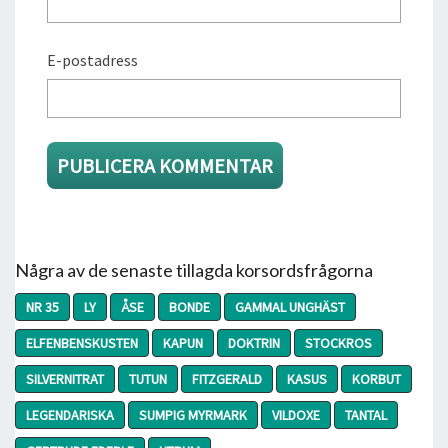
E-postadress
Några av de senaste tillagda korsordsfrågorna
NR 35
LY
ÅSE
BONDE
GAMMAL UNGHÄST
ELFENBENSKUSTEN
KAPUN
DOKTRIN
STOCKROS
SILVERNITRAT
TUTUN
FITZGERALD
KASUS
KORBUT
LEGENDARISKA
SUMPIG MYRMARK
VILDOXE
TANTAL