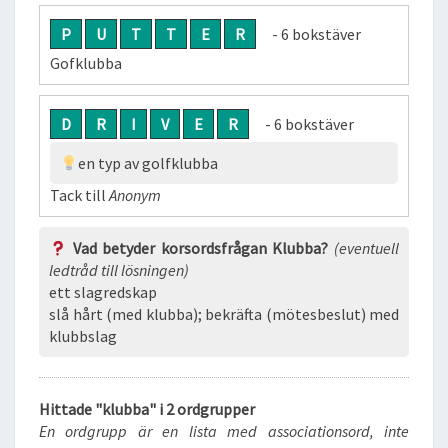
P
U
T
T
E
R
- 6 bokstäver
Gofklubba
D
R
I
V
E
R
- 6 bokstäver
en typ av golfklubba
Tack till
Anonym
Vad betyder korsordsfrågan Klubba?
(eventuell
ledtråd till lösningen)
ett slagredskap
slå hårt (med klubba); bekräfta (mötesbeslut) med
klubbslag
Hittade "klubba" i 2 ordgrupper
En ordgrupp är en lista med associationsord, inte