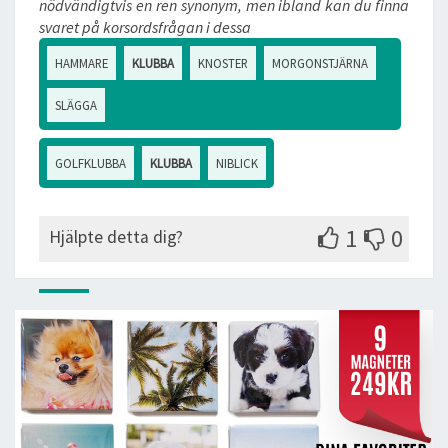
nödvändigtvis en ren synonym, men ibland kan du finna
svaret på korsordsfrågan i dessa
HAMMARE
KLUBBA
KNOSTER
MORGONSTJÄRNA
SLÄGGA
GOLFKLUBBA
KLUBBA
NIBLICK
1
0
Hjälpte detta dig?