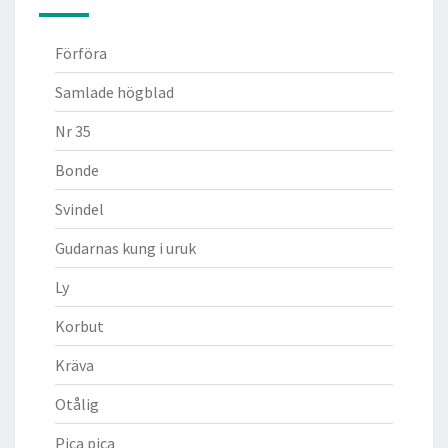
Förföra
Samlade högblad
Nr 35
Bonde
Svindel
Gudarnas kung i uruk
Ly
Korbut
Kräva
Otålig
Pica pica