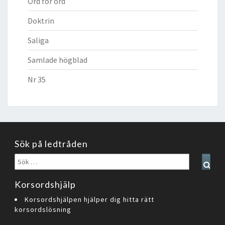
Ord för ord
Doktrin
Saliga
Samlade högblad
Nr 35
Sök på ledtråden
Sök
Sear
efter:
Korsordshjälp
Korsordshjälpen hjälper dig hitta rätt
korsordslösning