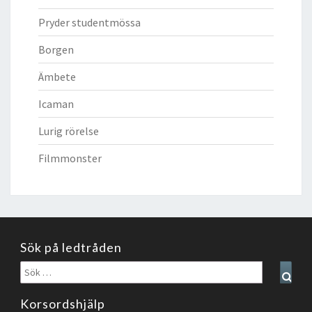
Pryder studentmössa
Borgen
Ämbete
Icaman
Lurig rörelse
Filmmonster
Sök på ledtråden
Sök
Sear
efter:
Korsordshjälp