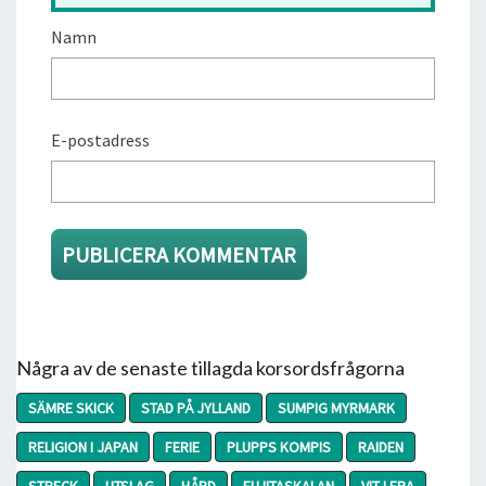
Namn
E-postadress
Några av de senaste tillagda korsordsfrågorna
SÄMRE SKICK
STAD PÅ JYLLAND
SUMPIG MYRMARK
RELIGION I JAPAN
FERIE
PLUPPS KOMPIS
RAIDEN
STRECK
UTSLAG
HÅRD
FUJITASKALAN
VIT LERA