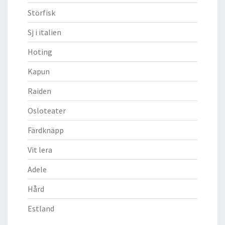
Störfisk
Sj i italien
Hoting
Kapun
Raiden
Osloteater
Färdknäpp
Vit lera
Adele
Hård
Estland