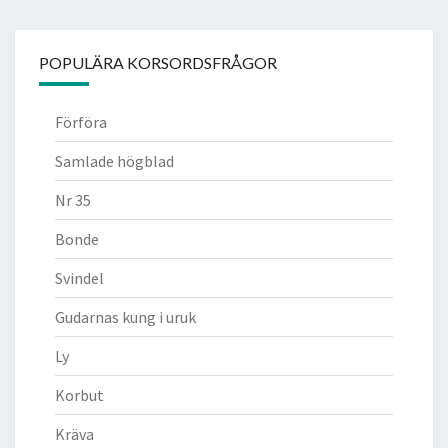
POPULÄRA KORSORDSFRÅGOR
Förföra
Samlade högblad
Nr 35
Bonde
Svindel
Gudarnas kung i uruk
Ly
Korbut
Kräva