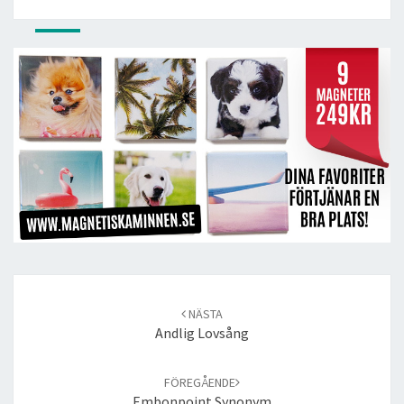
Post
navigation
NÄSTA
Andlig Lovsång
FÖREGÅENDE
Embonpoint Synonym