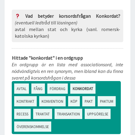
Vad betyder korsordsfrågan Konkordat?
(eventuell ledtråd till lösningen)
avtal mellan stat och kyrka (vanl. romersk-
katolska kyrkan)
Hittade "konkordat" i en ordgrupp
En ordgrupp är en lista med associationsord, inte
nödvändigtvis en ren synonym, men ibland kan du finna
svaret på korsordsfrågan i dessa
AVTAL
FÅNG
FÖRDRAG
KONKORDAT
KONTRAKT
KONVENTION
KÖP
PAKT
PAKTUM
RECESS
TRAKTAT
TRANSAKTION
UPPGÖRELSE
ÖVERENSKOMMELSE