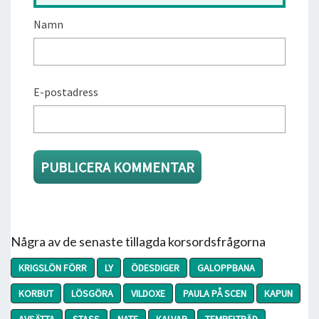
Namn
E-postadress
Några av de senaste tillagda korsordsfrågorna
KRIGSLÖN FÖRR
LY
ÖDESDIGER
GALOPPBANA
KORBUT
LÖSGÖRA
VILDOXE
PAULA PÅ SCEN
KAPUN
AVSÄTTA
STASS
NATE
KALVAR
TEMPELTRÄD