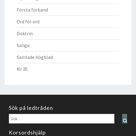
Första förband
Ord för ord
Doktrin
Saliga
Samlade högblad
Nr 35
Sök på ledtråden
Sök
Sear
efter:
Korsordshjälp