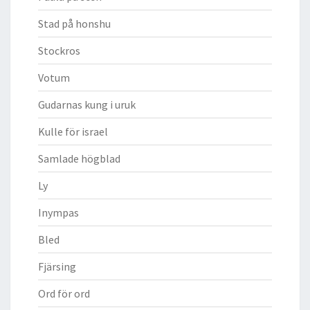
Stad på honshu
Stockros
Votum
Gudarnas kung i uruk
Kulle för israel
Samlade högblad
Ly
Inympas
Bled
Fjärsing
Ord för ord