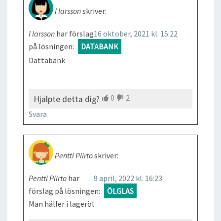
I larsson
skriver:
I larsson
har förslag
16 oktober, 2021 kl. 15:22
på lösningen:
DATABANK
Dattabank
0
2
Hjälpte detta dig?
Svara
Pentti Piirto
skriver:
Pentti Piirto
har
9 april, 2022 kl. 16:23
förslag på lösningen:
ÖLGLAS
Man häller i lageröl