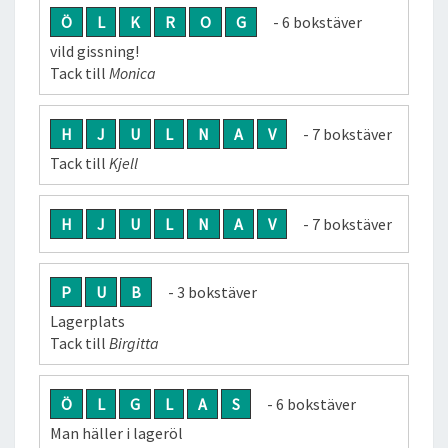
Ö
L
K
R
O
G
- 6 bokstäver
vild gissning!
Tack till
Monica
H
J
U
L
N
A
V
- 7 bokstäver
Tack till
Kjell
H
J
U
L
N
A
V
- 7 bokstäver
P
U
B
- 3 bokstäver
Lagerplats
Tack till
Birgitta
Ö
L
G
L
A
S
- 6 bokstäver
Man häller i lageröl