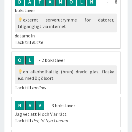
D
A
T
A
M
O
L
N
- 8
bokstäver
externt serverutrymme för datorer,
tillgängligt via internet
datamoln
Tack till
Micke
Ö
L
- 2 bokstäver
en alkoholhaltig (brun) dryck; glas, flaska
e.d. med öl; ölsort
Tack till
mellow
N
A
V
- 3 bokstäver
Jag vet att N och V är rätt
Tack till
Per, fd Nya Lunden