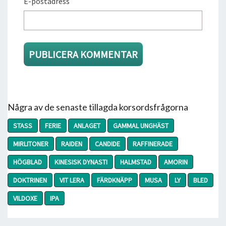
E-postadress
Några av de senaste tillagda korsordsfrågorna
STASS
FERIE
ANLAGET
GAMMAL UNGHÄST
MIRLITONER
RAIDEN
CANDIDE
RAFFINERADE
HÖGBLAD
KINESISK DYNASTI
HALMSTAD
AMORIN
DOKTRINEN
VIT LERA
FÄRDKNÄPP
MUSA
LY
BLED
VILDOXE
IPA