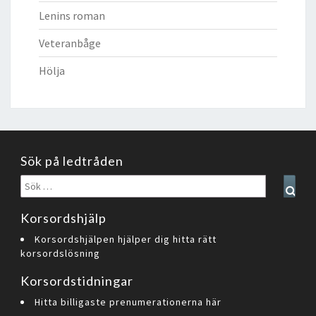
Lenins roman
Veteranbåge
Hölja
Sök på ledtråden
Sök
Sear
efter:
Korsordshjälp
Korsordshjälpen hjälper dig hitta rätt
korsordslösning
Korsordstidningar
Hitta billigaste prenumerationerna här