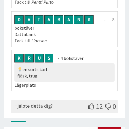
Tack till
Pentti Piirto
D
A
T
A
B
A
N
K
- 8
bokstäver
Dattabank
Tack till
I larsson
K
R
U
S
- 4 bokstäver
en sorts kärl
fjäsk, trug
Lägerplats
12
0
Hjälpte detta dig?