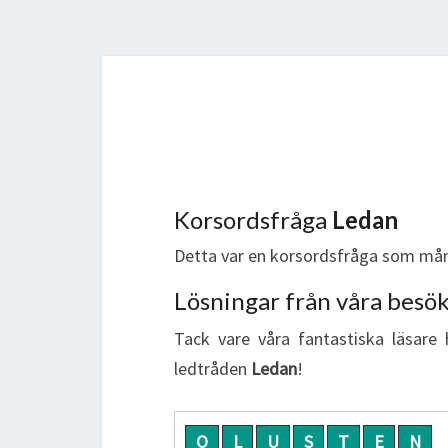
Korsordsfråga
Ledan
Detta var en korsordsfråga som mån
Lösningar från våra besö
Tack vare våra fantastiska läsare 
ledtråden
Ledan
!
O
L
U
S
T
E
N