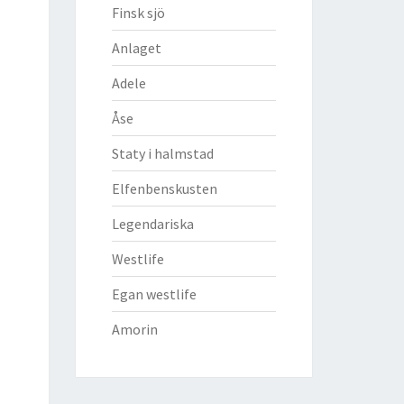
Finsk sjö
Anlaget
Adele
Åse
Staty i halmstad
Elfenbenskusten
Legendariska
Westlife
Egan westlife
Amorin