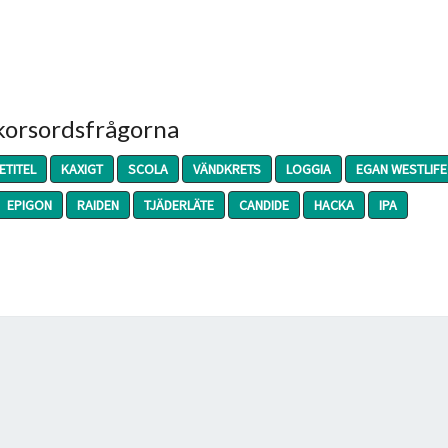
 korsordsfrågorna
ETITEL
KAXIGT
SCOLA
VÄNDKRETS
LOGGIA
EGAN WESTLIFE
EPIGON
RAIDEN
TJÄDERLÄTE
CANDIDE
HACKA
IPA