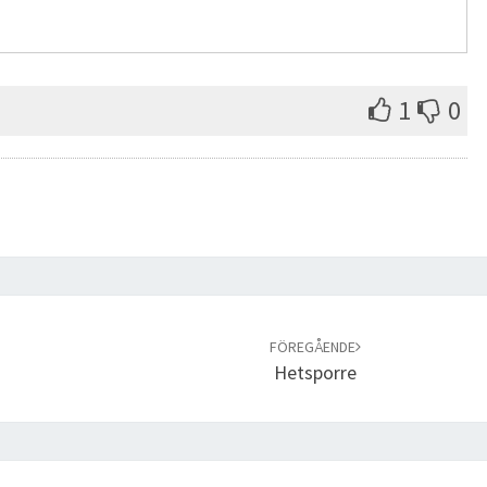
1
0
FÖREGÅENDE
Hetsporre