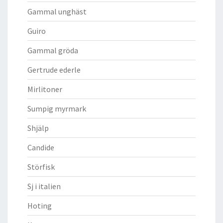
Gammal unghäst
Guiro
Gammal gröda
Gertrude ederle
Mirlitoner
Sumpig myrmark
Shjälp
Candide
Störfisk
Sj i italien
Hoting