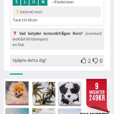
S
L
O
M
- 4 bokstäver
(större) nors
Tack till
Micke
Vad betyder korsordsfrågan Nors?
(eventuell
ledtråd till lösningen)
en fisk
2
0
Hjälpte detta dig?