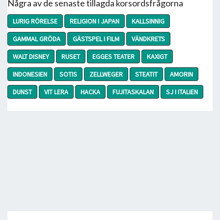
Några av de senaste tillagda korsordsfrågorna
LURIG RÖRELSE
RELIGION I JAPAN
KALLSINNIG
GAMMAL GRÖDA
GÄSTSPEL I FILM
VÄNDKRETS
WALT DISNEY
RUSET
EGGES TEATER
KAXIGT
INDONESIEN
SOTIS
ZELLWEGER
STEATIT
AMORIN
DUNST
VIT LERA
HACKA
FUJITASKALAN
SJ I ITALIEN