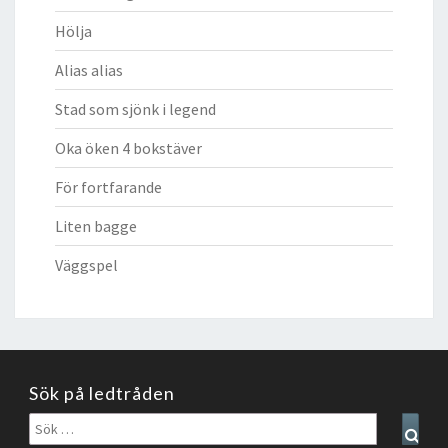
Hölja
Alias alias
Stad som sjönk i legend
Oka öken 4 bokstäver
För fortfarande
Liten bagge
Väggspel
Sök på ledtråden
Sök
Sear
efter: