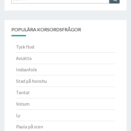
efter:
POPULÄRA KORSORDSFRÅGOR
Tysk flod
Avsätta
Indianfolk
Stad på honshu
Tantal
Votum
Ly
Paula på scen