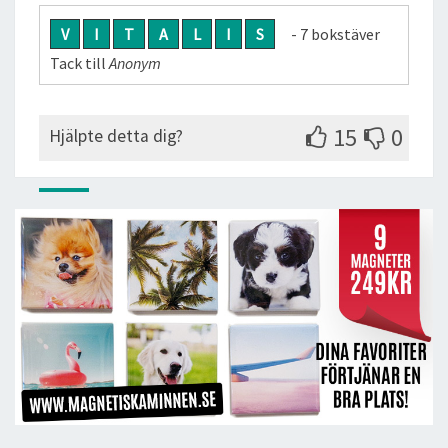
V
I
T
A
L
I
S
- 7 bokstäver
Tack till
Anonym
15
0
Hjälpte detta dig?