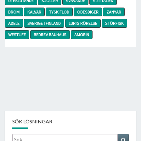
UTESLUTANDE
KJÖLLER
SVÄVANDE
SJ I ITALIEN
DRÖM
KALVAR
TYSK FLOD
ÖDESDIGER
ZANYAR
ADELE
SVERIGE I FINLAND
LURIG RÖRELSE
STÖRFISK
WESTLIFE
BEDREV BAUHAUS
AMORIN
SÖK LÖSNINGAR
Sök
Search