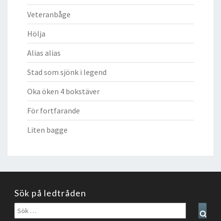
Veteranbåge
Hölja
Alias alias
Stad som sjönk i legend
Oka öken 4 bokstäver
För fortfarande
Liten bagge
Sök på ledtråden
Sök
Sear
efter: