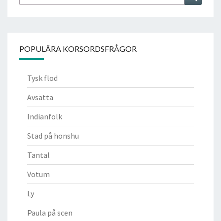
efter:
POPULÄRA KORSORDSFRÅGOR
Tysk flod
Avsätta
Indianfolk
Stad på honshu
Tantal
Votum
Ly
Paula på scen