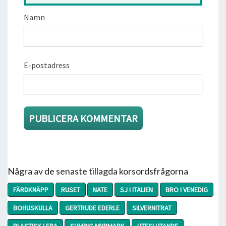
Namn
E-postadress
Några av de senaste tillagda korsordsfrågorna
FÄRDKNÄPP
RUSET
NATE
SJ I ITALIEN
BRO I VENEDIG
BOHUSKULLA
GERTRUDE EDERLE
SILVERNITRAT
PLASTISK LERA
SUMPIG MYRMARK
UTESLUTANDE