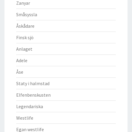
Zanyar
Småsyssla
Åskådare
Finsk sjö
Anlaget
Adele
Åse
Staty i halmstad
Elfenbenskusten
Legendariska
Westlife
Egan westlife