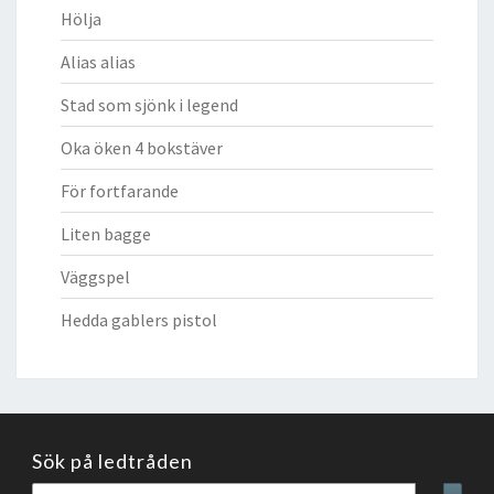
Hölja
Alias alias
Stad som sjönk i legend
Oka öken 4 bokstäver
För fortfarande
Liten bagge
Väggspel
Hedda gablers pistol
Sök på ledtråden
Sök
Sear