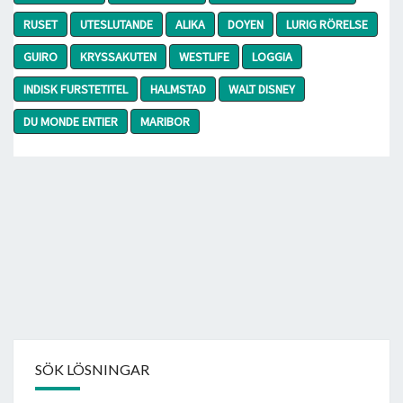
RUSET
UTESLUTANDE
ALIKA
DOYEN
LURIG RÖRELSE
GUIRO
KRYSSAKUTEN
WESTLIFE
LOGGIA
INDISK FURSTETITEL
HALMSTAD
WALT DISNEY
DU MONDE ENTIER
MARIBOR
SÖK LÖSNINGAR