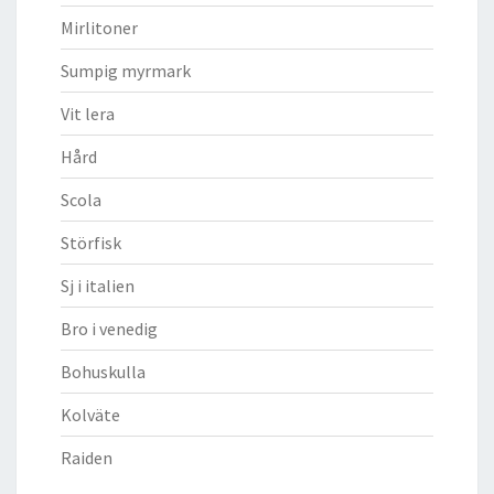
Mirlitoner
Sumpig myrmark
Vit lera
Hård
Scola
Störfisk
Sj i italien
Bro i venedig
Bohuskulla
Kolväte
Raiden