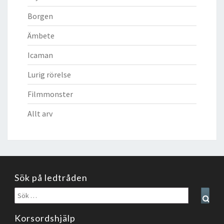
Borgen
Ämbete
Icaman
Lurig rörelse
Filmmonster
Allt arv
Sök på ledtråden
Sök
Sear
efter:
Korsordshjälp