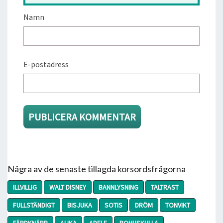
Namn
E-postadress
Några av de senaste tillagda korsordsfrågorna
ILLVILLIG
WALT DISNEY
BANNLYSNING
TALTRAST
FULLSTÄNDIGT
BISJUKA
SOTIS
DRÖM
TONVIKT
FÄRDKNÄPP
ALIKA
ADELE
BOHUSKULLA