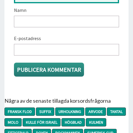
Namn
E-postadress
Några av de senaste tillagda korsordsfrågorna
FRANSK FLOD
SUFFIX
URHOLKNING
ARVODE
TANTAL
MOLO
KULLE FÖR ISRAEL
HÖGBLAD
KULMEN
FITZGERALD
DOYEN
BOCKMANNEN
SUMERISK GUD