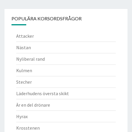
POPULÄRA KORSORDSFRÅGOR
Attacker
Nästan
Nyliberal rand
Kulmen
Stecher
Läderhudens översta skikt
Är en del drönare
Hyrax
Krosstenen