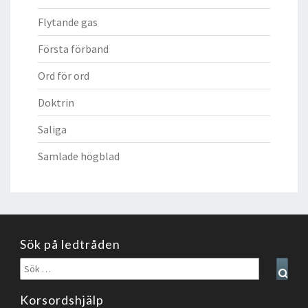
Flytande gas
Första förband
Ord för ord
Doktrin
Saliga
Samlade högblad
Sök på ledtråden
Sök
Sear
efter:
Korsordshjälp