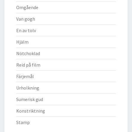
Omgående
Van gogh
En av tolv
Hjälm
Nötchoklad
Reid på film
Färjemål
Urholkning
Sumerisk gud
Konstriktning
Stamp