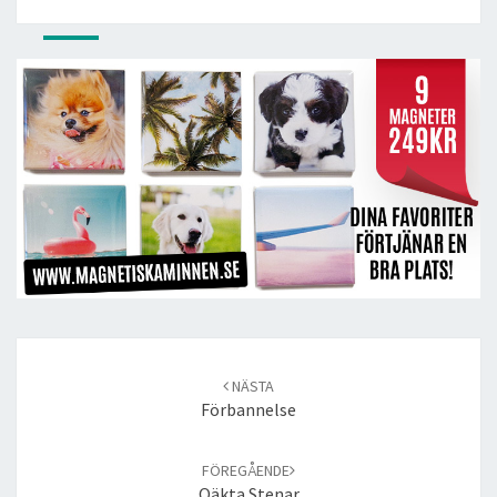
Post
navigation
NÄSTA
Förbannelse
FÖREGÅENDE
Oäkta Stenar