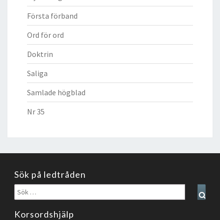
Första förband
Ord för ord
Doktrin
Saliga
Samlade högblad
Nr 35
Sök på ledtråden
Sök
Sear
efter:
Korsordshjälp