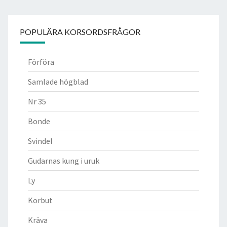
POPULÄRA KORSORDSFRÅGOR
Förföra
Samlade högblad
Nr 35
Bonde
Svindel
Gudarnas kung i uruk
Ly
Korbut
Kräva