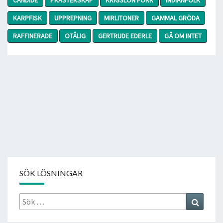
KARPFISK
UPPREPNING
MIRLITONER
GAMMAL GRÖDA
RAFFINERADE
OTÅLIG
GERTRUDE EDERLE
GÅ OM INTET
SÖK LÖSNINGAR
Sök
Search
efter: