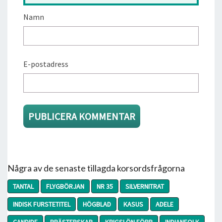
Namn
E-postadress
Några av de senaste tillagda korsordsfrågorna
TANTAL
FLYGBÖRJAN
NR 35
SILVERNITRAT
INDISK FURSTETITEL
HÖGBLAD
KASUS
ADELE
CANDIDE
PRÄSTERSKAP
KRIGSLÖN FÖRR
INDIANFOLK