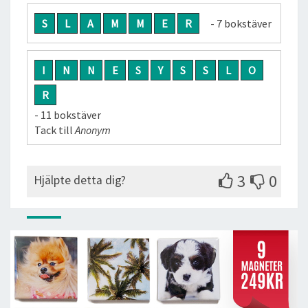
S
L
A
M
M
E
R
- 7 bokstäver
I
N
N
E
S
Y
S
S
L
O
R
- 11 bokstäver
Tack till
Anonym
3
0
Hjälpte detta dig?