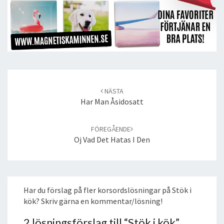
Post
navigation
NÄSTA
Har Man Åsidosatt
FÖREGÅENDE
Oj Vad Det Hatas I Den
Har du förslag på fler korsordslösningar på Stök i
kök? Skriv gärna en kommentar/lösning!
2 lösningsförslag till “
Stök i kök
”