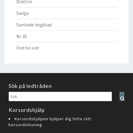
Doktrin
Saliga
Samlade högblad
Nr 35
Ord för ord
Sök på ledtråden
Sök
Sear
efter:
Korsordshjälp
Korsordshjälpen hjälper dig hitta rätt
korsordslösning