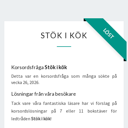
STÖK
LÖST
STÖK I KÖK
I
KÖK
Korsordsfråga
Stök i kök
Detta var en korsordsfråga som många sökte på
vecka 26, 2026.
Lösningar från våra besökare
Tack vare våra fantastiska läsare har vi förslag på
korsordslösningar på 7 eller 11 bokstäver för
ledtråden
Stök i kök
!