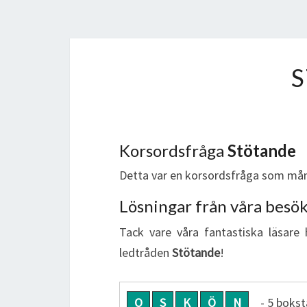
Korsordsfråga
Stötande
Detta var en korsordsfråga som mån
Lösningar från våra besö
Tack vare våra fantastiska läsare 
ledtråden
Stötande
!
O
S
K
Ö
N
- 5 bokst