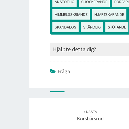
ANSTÖTLIG
CHOCKERANDE
FÖRFÄR
HIMMELSSKRIANDE
HJÄRTSKÄRANDE
SKANDALÖS
SKÄNDLIG
STÖTANDE
Hjälpte detta dig?
Fråga
Post
navigation
NÄSTA
Körsbärsröd