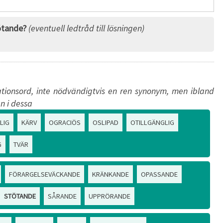
ötande?
(eventuell ledtråd till lösningen)
tionsord, inte nödvändigtvis en ren synonym, men ibland
n i dessa
LIG
KÄRV
OGRACIÖS
OSLIPAD
OTILLGÄNGLIG
G
TVÄR
FÖRARGELSEVÄCKANDE
KRÄNKANDE
OPASSANDE
STÖTANDE
SÅRANDE
UPPRÖRANDE