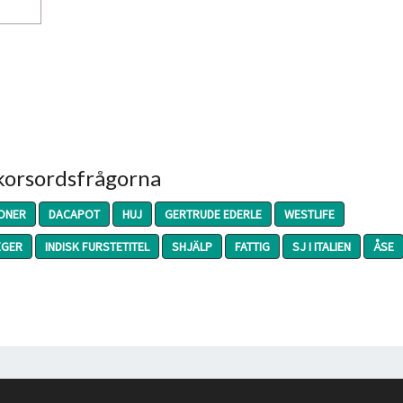
 korsordsfrågorna
TONER
DACAPOT
HUJ
GERTRUDE EDERLE
WESTLIFE
EGER
INDISK FURSTETITEL
SHJÄLP
FATTIG
SJ I ITALIEN
ÅSE