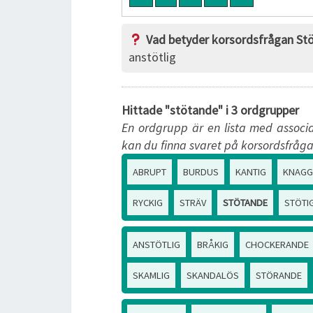
Vad betyder korsordsfrågan St
anstötlig
Hittade "stötande" i 3 ordgrupper
En ordgrupp är en lista med associa
kan du finna svaret på korsordsfråga
ABRUPT
BURDUS
KANTIG
KNAGG
RYCKIG
STRÄV
STÖTANDE
STÖTI
ANSTÖTLIG
BRÅKIG
CHOCKERANDE
SKAMLIG
SKANDALÖS
STÖRANDE