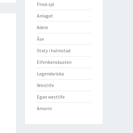
Finsk sjö
Anlaget
Adele
Åse
Staty i halmstad
Elfenbenskusten
Legendariska
Westlife
Egan westlife
Amorin