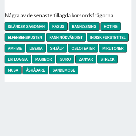
Några av de senaste tillagda korsordsfrågorna
ISLÄNDSK SAGOMAN
KASUS
BANNLYSNING
HOTING
ELFENBENSKUSTEN
FANN NÖDVÄNDIGT
INDISK FURSTETITEL
AMFIBIE
LIBERIA
SHJÄLP
OSLOTEATER
MIRLITONER
LIK LOGGIA
MARIBOR
GUIRO
ZANYAR
STRECK
MUSA
ÅSKÅDARE
SANDEMOSE