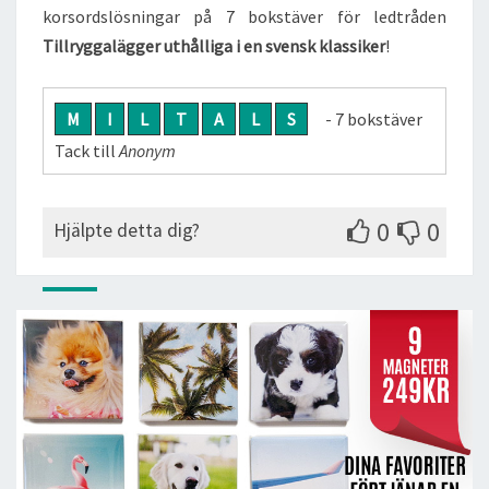
korsordslösningar på 7 bokstäver för ledtråden
Tillryggalägger uthålliga i en svensk klassiker
!
M
I
L
T
A
L
S
- 7 bokstäver
Tack till
Anonym
0
0
Hjälpte detta dig?