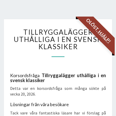
OLÖST,
TILLRYGGALÄGGER
TILLRYGGALÄGGER
HJÄLP!
UTHÅLLIGA
I
UTHÅLLIGA I EN SVENSK
EN
KLASSIKER
SVENSK
KLASSIKER
Korsordsfråga
Tillryggalägger uthålliga i en
svensk klassiker
Detta var en korsordsfråga som många sökte på
vecka 20, 2026.
Lösningar från våra besökare
Tack vare våra fantastiska läsare har vi förslag på