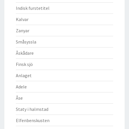
Indisk furstetitel
Kalvar
Zanyar
Småsyssla
Åskådare
Finsk sjö
Anlaget
Adele
Åse
Staty i halmstad
Elfenbenskusten