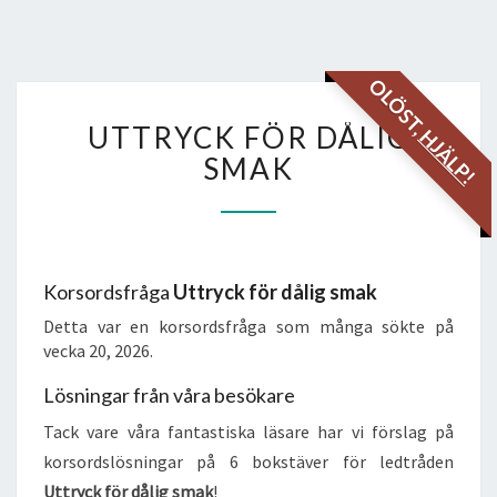
OLÖST,
UTTRYCK
UTTRYCK FÖR DÅLIG
HJÄLP!
FÖR
DÅLIG
SMAK
SMAK
Korsordsfråga
Uttryck för dålig smak
Detta var en korsordsfråga som många sökte på
vecka 20, 2026.
Lösningar från våra besökare
Tack vare våra fantastiska läsare har vi förslag på
korsordslösningar på 6 bokstäver för ledtråden
Uttryck för dålig smak
!