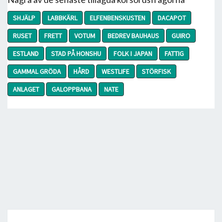
SHJÄLP
LABBKÄRL
ELFENBENSKUSTEN
DACAPOT
RUSET
FRETT
VOTUM
BEDREV BAUHAUS
GUIRO
ESTLAND
STAD PÅ HONSHU
FOLK I JAPAN
FATTIG
GAMMAL GRÖDA
HÅRD
WESTLIFE
STÖRFISK
ANLAGET
GALOPPBANA
NATE