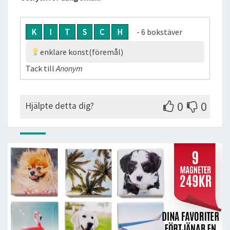
K
I
T
S
C
H
- 6 bokstäver
enklare konst(föremål)
Tack till
Anonym
0
0
Hjälpte detta dig?