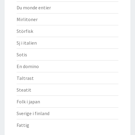
Du monde entier
Mirlitoner
Störfisk
Sj i italien
Sotis
En domino
Taltrast
Steatit
Folk i japan
Sverige i finland
Fattig