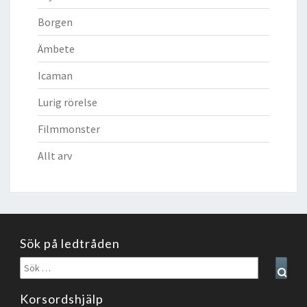
Borgen
Ämbete
Icaman
Lurig rörelse
Filmmonster
Allt arv
Sök på ledtråden
Sök
Sear
efter:
Korsordshjälp