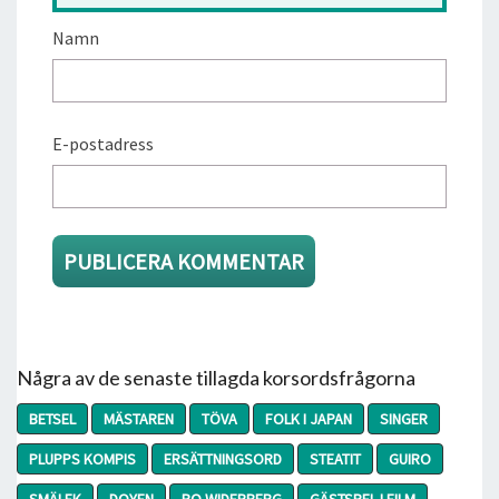
Namn
E-postadress
Några av de senaste tillagda korsordsfrågorna
BETSEL
MÄSTAREN
TÖVA
FOLK I JAPAN
SINGER
PLUPPS KOMPIS
ERSÄTTNINGSORD
STEATIT
GUIRO
SMÄLEK
DOYEN
BO WIDERBERG
GÄSTSPEL I FILM