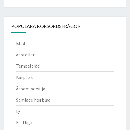
POPULÄRA KORSORDSFRÅGOR
Bled
Är stollen
Tempelträd
Karpfisk
Är som persilja
Samlade högblad
Ly
Festliga