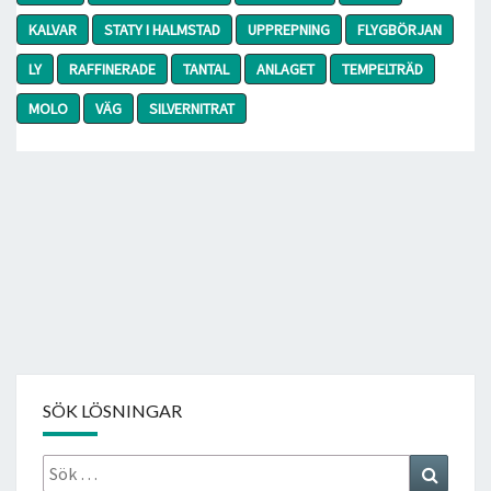
KALVAR
STATY I HALMSTAD
UPPREPNING
FLYGBÖRJAN
LY
RAFFINERADE
TANTAL
ANLAGET
TEMPELTRÄD
MOLO
VÄG
SILVERNITRAT
SÖK LÖSNINGAR
Sök
Search
efter: