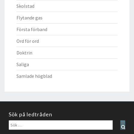
Skolstad
Flytande gas
Första förband
Ord för ord
Doktrin
Saliga
Samlade högblad
Sök på ledtråden
Sök
Sear
efter: