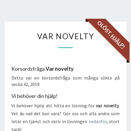
OLÖST,
VAR
VAR NOVELTY
HJÄLP!
NOVELTY
Korsordsfråga
Var novelty
Detta var en korsordsfråga som många sökte på
vecka 42, 2019.
Vi behöver din hjälp!
Vi behöver hjälp att hitta en lösning för
var novelty
.
Vet du vad det kan vara? Gör oss och alla andra som
letar en tjänst och skriv in lösningen
nedanför
, stort
tack!