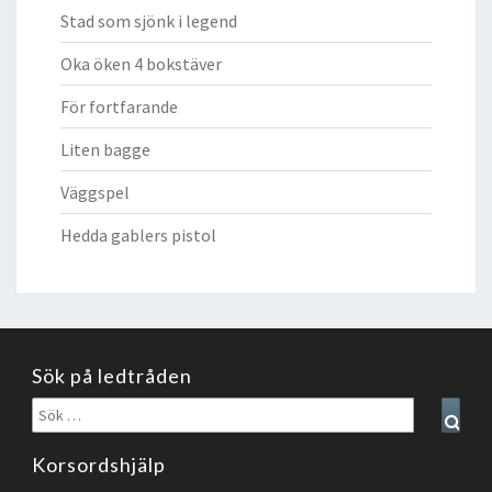
Stad som sjönk i legend
Oka öken 4 bokstäver
För fortfarande
Liten bagge
Väggspel
Hedda gablers pistol
Sök på ledtråden
Sök
Sear
efter:
Korsordshjälp