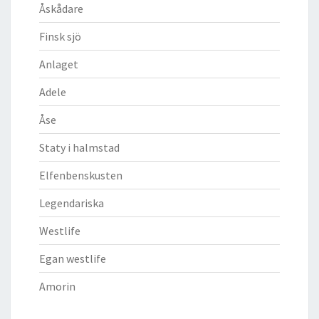
Åskådare
Finsk sjö
Anlaget
Adele
Åse
Staty i halmstad
Elfenbenskusten
Legendariska
Westlife
Egan westlife
Amorin