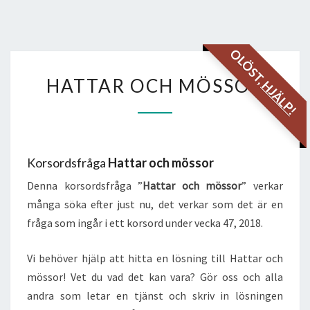
OLÖST,
HATTAR
HATTAR OCH MÖSSOR
HJÄLP!
OCH
MÖSSOR
Korsordsfråga
Hattar och mössor
Denna korsordsfråga ”
Hattar och mössor
” verkar
många söka efter just nu, det verkar som det är en
fråga som ingår i ett korsord under vecka 47, 2018.
Vi behöver hjälp att hitta en lösning till Hattar och
mössor! Vet du vad det kan vara? Gör oss och alla
andra som letar en tjänst och skriv in lösningen