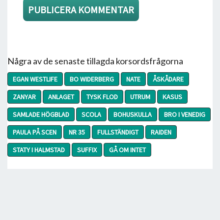
Några av de senaste tillagda korsordsfrågorna
EGAN WESTLIFE
BO WIDERBERG
NATE
ÅSKÅDARE
ZANYAR
ANLAGET
TYSK FLOD
UTRUM
KASUS
SAMLADE HÖGBLAD
SCOLA
BOHUSKULLA
BRO I VENEDIG
PAULA PÅ SCEN
NR 35
FULLSTÄNDIGT
RAIDEN
STATY I HALMSTAD
SUFFIX
GÅ OM INTET