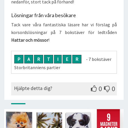
nedanför, stort tack på förhand!
Lösningar från våra besökare
Tack vare våra fantastiska läsare har vi förslag på
korsordslösningar på 7 bokstäver för ledtråden
Hattar och mössor
!
P
A
R
T
I
E
R
- 7 bokstäver
Storbritanniens partier
0
0
Hjälpte detta dig?