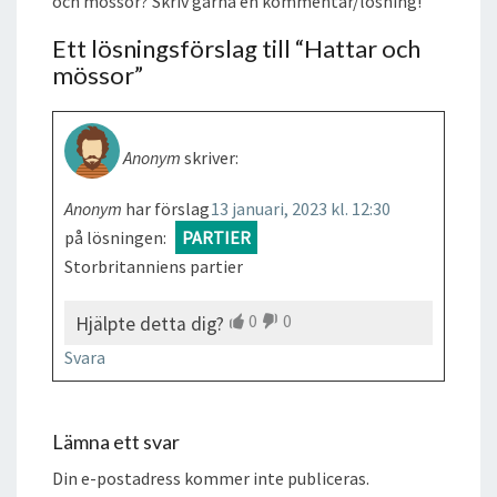
och mössor? Skriv gärna en kommentar/lösning!
Ett lösningsförslag till “
Hattar och
mössor
”
Anonym
skriver:
Anonym
har förslag
13 januari, 2023 kl. 12:30
på lösningen:
PARTIER
Storbritanniens partier
0
0
Hjälpte detta dig?
Svara
Lämna ett svar
Din e-postadress kommer inte publiceras.