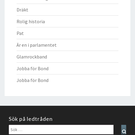
Dräkt
Rolig historia
Pat
Är en i parlamentet
Glamrockband
Jobba för Bond
Jobba för Bond
Sök på ledtråden
Sök
Sear
efter: