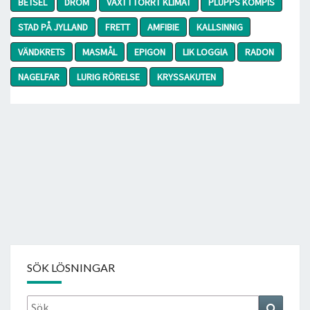
BETSEL
DRÖM
VÄXT I TORRT KLIMAT
PLUPPS KOMPIS
STAD PÅ JYLLAND
FRETT
AMFIBIE
KALLSINNIG
VÄNDKRETS
MASMÅL
EPIGON
LIK LOGGIA
RADON
NAGELFAR
LURIG RÖRELSE
KRYSSAKUTEN
SÖK LÖSNINGAR
Sök
Search