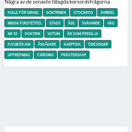
Några av de senaste tillagda korsordsfrågorna
KULLE FÖR ISRAEL
DOKTRINEN
STOCKROS
SVINDEL
INDISK FURSTETITEL
STASS
ÅSE
SVÄVANDE
VÄG
NR 35
DOKTRIN
VOTUM
ÄR SOM PERSILJA
FLYGBÖRJAN
ÅSKÅDARE
KARPFISK
ÖDESDIGER
UPPREPNING
FJÄRSING
PRÄSTERSKAP