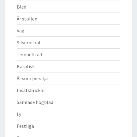
Bled
Är stollen
Väg
Silvernitrat
Tempelträd
Karpfisk
Är som persilja
Insatsbrickor
Samlade högblad
Ly
Festliga