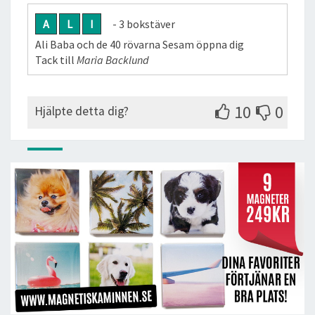
A
L
I
- 3 bokstäver
Ali Baba och de 40 rövarna Sesam öppna dig
Tack till
Maria Backlund
10
0
Hjälpte detta dig?